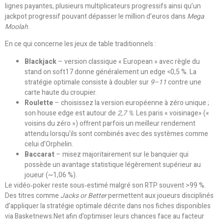
lignes payantes, plusieurs multiplicateurs progressifs ainsi qu’un
jackpot progressif pouvant dépasser le million d’euros dans
Mega
Moolah
.
En ce qui concerne les jeux de table traditionnels :
Blackjack
– version classique « European » avec règle du
stand on soft17 donne généralement un edge <0,5 %. La
stratégie optimale consiste à doubler sur
9–11
contre une
carte haute du croupier.
Roulette
– choisissez la version européenne à zéro unique ;
son house edge est autour de
2,7 %
. Les paris « voisinage» («
voisins du zéro ») offrent parfois un meilleur rendement
attendu lorsqu’ils sont combinés avec des systèmes comme
celui d’Orphelin.
Baccarat
– misez majoritairement sur le banquier qui
possède un avantage statistique légèrement supérieur au
joueur (~1,06 %).
Le vidéo‑poker reste sous‑estimé malgré son RTP souvent >99 %.
Des titres comme
Jacks or Better
permettent aux joueurs disciplinés
d’appliquer la stratégie optimale décrite dans nos fiches disponibles
via Basketnews.Net afin d’optimiser leurs chances face au facteur