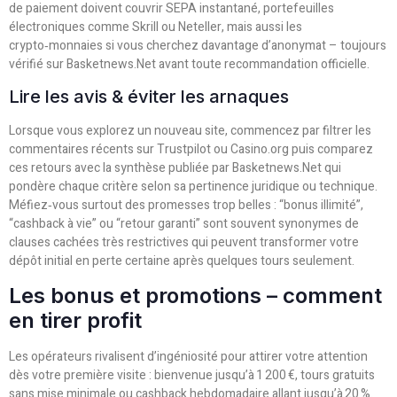
de paiement doivent couvrir SEPA instantané, portefeuilles
électroniques comme Skrill ou Neteller, mais aussi les
crypto‑monnaies si vous cherchez davantage d’anonymat – toujours
vérifié sur Basketnews.Net avant toute recommandation officielle.
Lire les avis & éviter les arnaques
Lorsque vous explorez un nouveau site, commencez par filtrer les
commentaires récents sur Trustpilot ou Casino.org puis comparez
ces retours avec la synthèse publiée par Basketnews.Net qui
pondère chaque critère selon sa pertinence juridique ou technique.
Méfiez‑vous surtout des promesses trop belles : “bonus illimité”,
“cashback à vie” ou “retour garanti” sont souvent synonymes de
clauses cachées très restrictives qui peuvent transformer votre
dépôt initial en perte certaine après quelques tours seulement.
Les bonus et promotions – comment
en tirer profit
Les opérateurs rivalisent d’ingéniosité pour attirer votre attention
dès votre première visite : bienvenue jusqu’à 1 200 €, tours gratuits
sans mise minimale ou cashback hebdomadaire allant jusqu’à 20 %.