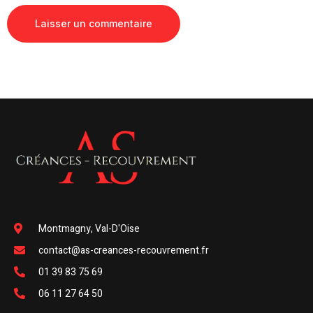
Montmagny, Val-D'Oise
contact@as-creances-recouvrement.fr
01 39 83 75 69
06 11 27 64 50