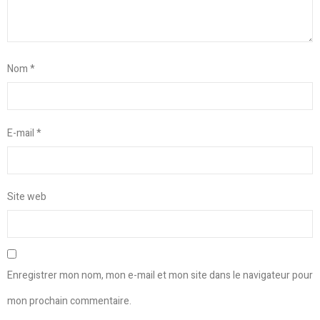
Nom
*
E-mail
*
Site web
Enregistrer mon nom, mon e-mail et mon site dans le navigateur pour
mon prochain commentaire.