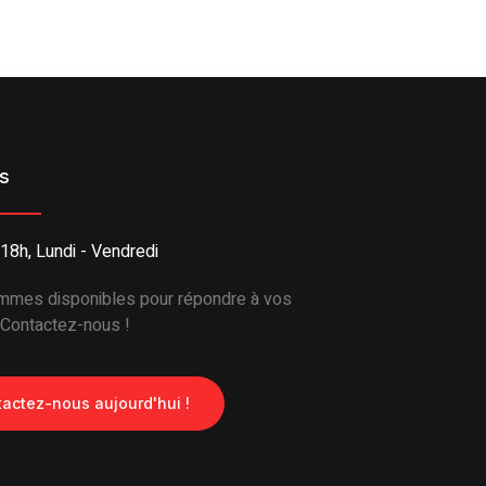
es
 18h, Lundi - Vendredi
mes disponibles pour répondre à vos
 Contactez-nous !
actez-nous aujourd'hui !