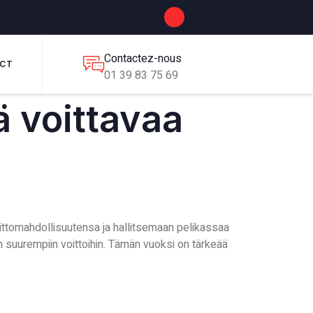
Contactez-nous
CT
01 39 83 75 69
tä voittavaa
ittomahdollisuutensa ja hallitsemaan pelikassaa
n suurempiin voittoihin. Tämän vuoksi on tärkeää