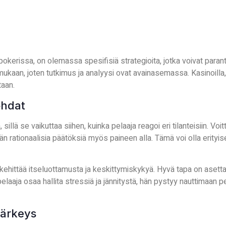
okerissa, on olemassa spesifisiä strategioita, jotka voivat parant
n mukaan, joten tutkimus ja analyysi ovat avainasemassa. Kasinoilla
taan.
ohdat
lä se vaikuttaa siihen, kuinka pelaaja reagoi eri tilanteisiin. Vo
n rationaalisia päätöksiä myös paineen alla. Tämä voi olla erityis
 kehittää itseluottamusta ja keskittymiskykyä. Hyvä tapa on asettaa i
pelaaja osaa hallita stressiä ja jännitystä, hän pystyy nauttima
tärkeys