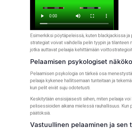
Esimerkiksi pöytäpeleissä, kuten blackjackissa ja p
strategiat voivat vaihdella pelin tyypin ja tilantee
jotka auttavat pelaajia kehittämään voittostrategioi
Pelaamisen psykologiset näkök
Pelaamisen psykologia on tärkeä osa menestystä, sil
pelaaja kykenee hallitsemaan tunteitaan ja tekemää
kun pelit eivät suju odotetusti.
Keskitytään ensisijaisesti siihen, miten pelaaja voi
pelisessioiden aikana mielessä rauhallisuus. Kun 
päätöksiä.
Vastuullinen pelaaminen ja sen 