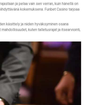
ajastaan ja pelaa vain sen verran, kuin hänellä on
viihdyttävänä kokemuksena. Funbet Casino tarjoaa
den käsittely ja niiden hyväksyminen osana
ahdollisuudet, kuten talletusrajat ja itsearviointi,