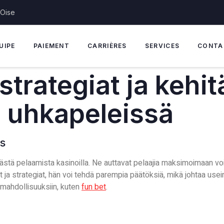
'Oise
UIPE
PAIEMENT
CARRIÈRES
SERVICES
CONTA
ostrategiat ja kehi
a uhkapeleissä
ys
stä pelaamista kasinoilla. Ne auttavat pelaajia maksimoimaan vo
ja strategiat, hän voi tehdä parempia päätöksiä, mikä johtaa usei
in mahdollisuuksiin, kuten
fun bet
.