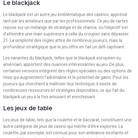
Le blackjack
Le blackjack est un autre jeu emblématique des casinos, apprécié
tant par les amateurs que par les professionnels. Ce jeu de cartes
repose sur un mélange de stratégie et de chance, où l’objectif est
d’atteindre une main supérieure à celle du croupier sans dépasser
21. La simplicité des règles attire de nombreux joueurs, mais la
profondeur stratégique que le jeu offre en fait un défi captivant.
Les variantes du blackjack, telles que le blackjack européen ou
américain, apportent des nuances intéressantes au jeu. De plus,
certaines versions intègrent des règles spéciales ou des options de
mise qui augmentent l’adrénaline et le potentiel de gains. Pour les
joueurs qui cherchent à maîtriser leur technique, il existe de
nombreuses ressources et stratégies disponibles, ce qui fait du
blackjack un jeu à la fois amusant et enrichissant.
Les jeux de table
Les jeux de table, tels que la roulette et le baccarat, constituent une
autre catégorie de jeux de casino qui mérite d’être explorée. La
roulette, par exemple, est connue pour son ambiance excitante et