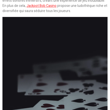
effets sonores immersifs, créant une expérience de jeu inoubliable.
En plus de cela,
Jackpot Bob Casino
propose une ludothèque riche et
diversifiée qui saura séduire tous les joueurs.