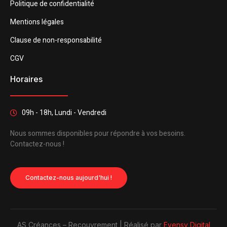
Politique de confidentialité
Mentions légales
Clause de non-responsabilité
CGV
Horaires
09h - 18h, Lundi - Vendredi
Nous sommes disponibles pour répondre à vos besoins.
Contactez-nous !
Contactez-nous aujourd'hui !
AS Créances – Recouvrement | Réalisé par
Evensy Digital