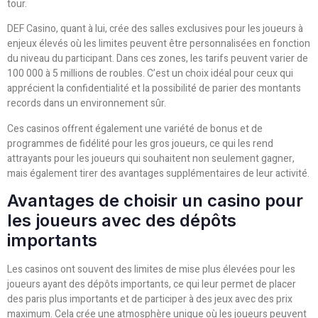
tour.
DEF Casino, quant à lui, crée des salles exclusives pour les joueurs à
enjeux élevés où les limites peuvent être personnalisées en fonction
du niveau du participant. Dans ces zones, les tarifs peuvent varier de
100 000 à 5 millions de roubles. C’est un choix idéal pour ceux qui
apprécient la confidentialité et la possibilité de parier des montants
records dans un environnement sûr.
Ces casinos offrent également une variété de bonus et de
programmes de fidélité pour les gros joueurs, ce qui les rend
attrayants pour les joueurs qui souhaitent non seulement gagner,
mais également tirer des avantages supplémentaires de leur activité.
Avantages de choisir un casino pour
les joueurs avec des dépôts
importants
Les casinos ont souvent des limites de mise plus élevées pour les
joueurs ayant des dépôts importants, ce qui leur permet de placer
des paris plus importants et de participer à des jeux avec des prix
maximum. Cela crée une atmosphère unique où les joueurs peuvent