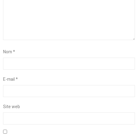
Nom
*
E-mail
*
Site web