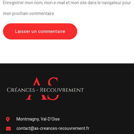
Enregistrer mon nom, mon e-mail et mon site dans le navigateur pour
mon prochain commentaire.
Montmagny, Val-D'Oise
contact@as-creances-recouvrement.fr