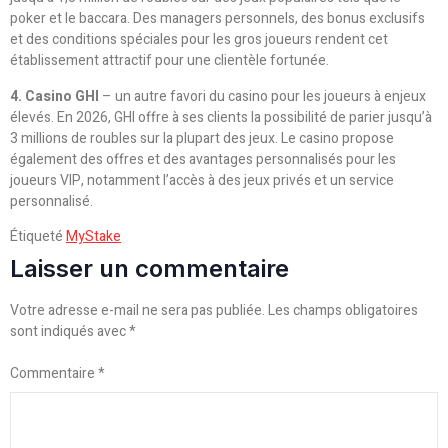
poker et le baccara. Des managers personnels, des bonus exclusifs
et des conditions spéciales pour les gros joueurs rendent cet
établissement attractif pour une clientèle fortunée.
4. Casino GHI
– un autre favori du casino pour les joueurs à enjeux
élevés. En 2026, GHI offre à ses clients la possibilité de parier jusqu’à
3 millions de roubles sur la plupart des jeux. Le casino propose
également des offres et des avantages personnalisés pour les
joueurs VIP, notamment l’accès à des jeux privés et un service
personnalisé.
Étiqueté
MyStake
Laisser un commentaire
Votre adresse e-mail ne sera pas publiée.
Les champs obligatoires
sont indiqués avec
*
Commentaire
*