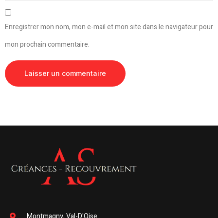
Enregistrer mon nom, mon e-mail et mon site dans le navigateur pour
mon prochain commentaire.
Montmagny, Val-D'Oise