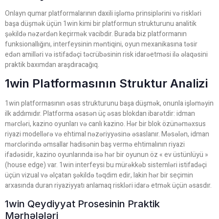
Onlayn qumar platformalarının daxili işləmə prinsiplərini və riskləri
başa düşmək üçün 1win kimi bir platformun strukturunu analitik
şəkildə nəzərdən keçirmək vacibdir. Burada biz platformanın
funksionallığını, interfeysinin məntiqini, oyun mexanikasına təsir
edən amilləri və istifadəçi təcrübəsinin risk idarəetməsi ilə əlaqəsini
praktik baxımdan araşdıracağıq.
1win Platformasının Struktur Analizi
1win platformasının əsas strukturunu başa düşmək, onunla işləməyin
ilk addımıdır. Platforma əsasən üç əsas blokdan ibarətdir: idman
mərcləri, kazino oyunları və canlı kazino. Hər bir blok özünəməxsus
riyazi modellərə və ehtimal nəzəriyyəsinə əsaslanır. Məsələn, idman
mərclərində əmsallar hadisənin baş vermə ehtimalının riyazi
ifadəsidir, kazino oyunlarında isə hər bir oyunun öz « ev üstünlüyü »
(house edge) var. 1win interfeysi bu mürəkkəb sistemləri istifadəçi
üçün vizual və əlçatan şəkildə təqdim edir, lakin hər bir seçimin
arxasında duran riyaziyyatı anlamaq riskləri idarə etmək üçün əsasdır.
1win Qeydiyyat Prosesinin Praktik
Mərhələləri