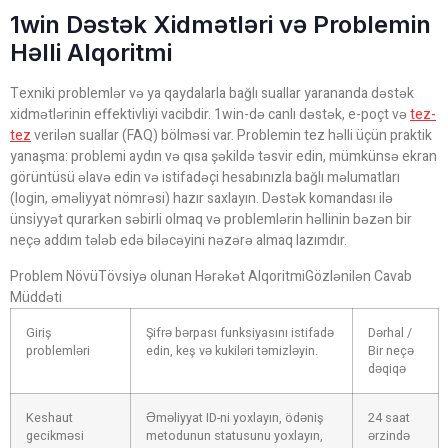
1win Dəstək Xidmətləri və Problemin
Həlli Alqoritmi
Texniki problemlər və ya qaydalarla bağlı suallar yarananda dəstək
xidmətlərinin effektivliyi vacibdir. 1win-də canlı dəstək, e-poçt və
tez-
tez
verilən suallar (FAQ) bölməsi var. Problemin tez həlli üçün praktik
yanaşma: problemi aydın və qısa şəkildə təsvir edin, mümkünsə ekran
görüntüsü əlavə edin və istifadəçi hesabınızla bağlı məlumatları
(login, əməliyyat nömrəsi) hazır saxlayın. Dəstək komandası ilə
ünsiyyət qurarkən səbirli olmaq və problemlərin həllinin bəzən bir
neçə addım tələb edə biləcəyini nəzərə almaq lazımdır.
Problem NövüTövsiyə olunan Hərəkət AlqoritmiGözlənilən Cavab
Müddəti
Giriş
Şifrə bərpası funksiyasını istifadə
Dərhal /
problemləri
edin, keş və kukiləri təmizləyin.
Bir neçə
dəqiqə
Keshaut
Əməliyyat ID-ni yoxlayın, ödəniş
24 saat
gecikməsi
metodunun statusunu yoxlayın,
ərzində