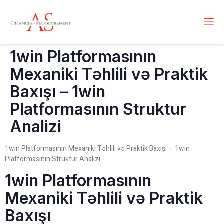
1win Platformasının
Mexaniki Təhlili və Praktik
Baxışı – 1win
Platformasının Struktur
Analizi
1win Platformasının Mexaniki Təhlili və Praktik Baxışı – 1win
Platformasının Struktur Analizi
1win Platformasının
Mexaniki Təhlili və Praktik
Baxışı