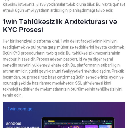
kisəsinə istəsəniz, əlavə yoxlamalar tələb oluna bilər. Bu, vaxta qənaət
etmək üçün əməliyyatların ardıcıllığını planlaşdırmağı tələb edir.
1win Təhlükəsizlik Arxitekturası və
KYC Prosesi
Hər bir lisenziyalı platforma kimi, 1win də istifadəçilərinin kimliyini
təsdiqləmək və pul yuma qarşı mübarizə tədbirlərini həyata keçirmək
üçün KYC prosedurlarını tətbiq edir. Bu, təhlükəsizlik mexanizminin
məcburi hissəsidir. Proses adətən pasport, id və ya digər rəsmi
sənədin surətini yükləməyi əhatə edir. Bu, platformanın etibarlılığını
artıran amildir, çünki qeyri-qanuni fəaliyyətləri məhdudlaşdırır. Praktik
baxımdan, bu prosesi tez başa çatdırmaq üçün sənədlərinizi aydın və
oxunaqlı şəkildə hazırlamaq məsləhətdir. SSL şifrələməsi kimi
texnoloji tədbirlər də məlumatlarınızın ötürülməsinin təhlükəsizliyini
təmin edir.