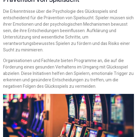
Die Erkenntnisse über die Psychologie des Glücksspiels sind
entscheidend für die Prävention von Spielsucht. Spieler müssen sich
ihrer Emotionen und der psychologischen Mechanismen bewusst
sein, die ihre Entscheidungen beeinflussen. Aufklärung und
Unterstützung sind wesentliche Schritte, um
verantwortungsbewusstes Spielen zu fördern und das Risiko einer
Sucht zu minimieren.
Organisationen und Fachleute bieten Programme an, die auf die
Förderung eines gesunden Verhaltens im Umgang mit Glücksspiel
abzielen. Diese Initiativen helfen den Spielern, emotionale Trigger zu
erkennen und gesündere Entscheidungen zu treffen, um die
negativen Folgen des Glücksspiels zu vermeiden.