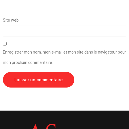
Site web
Enregistrer mon nom, mon e-mail et mon site dans le navigateur pour
mon prochain commentaire.