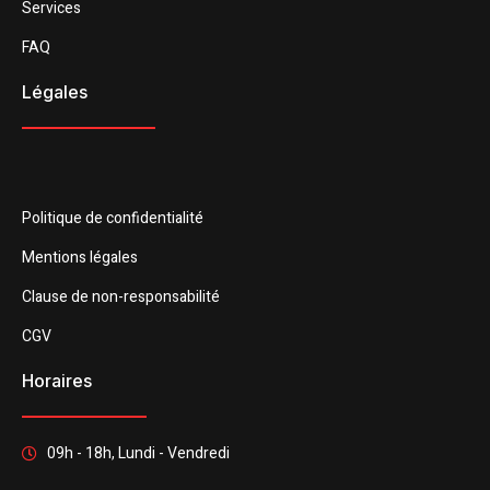
Services
FAQ
Légales
Politique de confidentialité
Mentions légales
Clause de non-responsabilité
CGV
Horaires
09h - 18h, Lundi - Vendredi