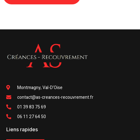
Montmagny, Val-D'Oise
contact@as-creances-recouvrement.fr
01 39 83 75 69
06 11 27 64 50
Liens rapides