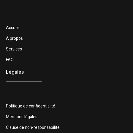
Accueil
À propos
Services
FAQ
Légales
Politique de confidentialité
Mentions légales
Clause de non-responsabilité