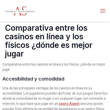
Comparativa entre los
casinos en línea y los
físicos ¿dónde es mejor
jugar
Comparativa entre los casinos en línea y los físicos ¿dónde es mejor
jugar
Accesibilidad y comodidad
Una de las principales ventajas de los casinos en línea es su
accesibilidad. Los jugadores pueden disfrutar de sus juegos favoritos
desde la comodidad de su hogar o en cualquier lugar con conexión a
internet, lo que hace que jugar en un
casino Alawin
sea una opción
popular. Esto elimina la necesidad de desplazarse a un casino físico,