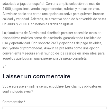
adaptada al jugador español. Con una amplia selección de más de
4.000 juegos, incluyendo tragamonedas, ruletas y mesas en vivo,
Alawin se posiciona como una opción atractiva para quienes buscan
calidad y variedad. Además, su atractivo bono de bienvenida de hasta
un 300% y 2.000 € en bonos es difícil de igualar.
La plataforma de Alawin está diseñada para ser accesible tanto en
dispositivos móviles como de escritorio, garantizando facilidad de
uso y operatividad. Con soporte 24/7 y opciones de pago flexibles,
incluyendo criptomonedas, Alawin se presenta como una opción
conveniente y segura en el mundo de los casinos en línea, ideal para
aquellos que buscan una experiencia de juego completa.
« `
Laisser un commentaire
Votre adresse e-mail ne sera pas publiée.
Les champs obligatoires
sont indiqués avec
*
Commentaire
*