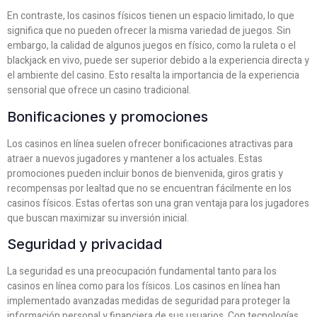
En contraste, los casinos físicos tienen un espacio limitado, lo que
significa que no pueden ofrecer la misma variedad de juegos. Sin
embargo, la calidad de algunos juegos en físico, como la ruleta o el
blackjack en vivo, puede ser superior debido a la experiencia directa y
el ambiente del casino. Esto resalta la importancia de la experiencia
sensorial que ofrece un casino tradicional.
Bonificaciones y promociones
Los casinos en línea suelen ofrecer bonificaciones atractivas para
atraer a nuevos jugadores y mantener a los actuales. Estas
promociones pueden incluir bonos de bienvenida, giros gratis y
recompensas por lealtad que no se encuentran fácilmente en los
casinos físicos. Estas ofertas son una gran ventaja para los jugadores
que buscan maximizar su inversión inicial.
Seguridad y privacidad
La seguridad es una preocupación fundamental tanto para los
casinos en línea como para los físicos. Los casinos en línea han
implementado avanzadas medidas de seguridad para proteger la
información personal y financiera de sus usuarios. Con tecnologías