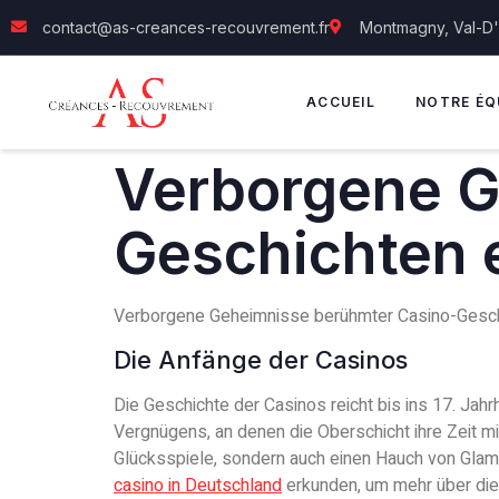
contact@as-creances-recouvrement.fr
Montmagny, Val-D
ACCUEIL
NOTRE ÉQ
Verborgene G
Geschichten e
Verborgene Geheimnisse berühmter Casino-Geschi
Die Anfänge der Casinos
Die Geschichte der Casinos reicht bis ins 17. Jahr
Vergnügens, an denen die Oberschicht ihre Zeit mit
Glücksspiele, sondern auch einen Hauch von Glamo
casino in Deutschland
erkunden, um mehr über die 