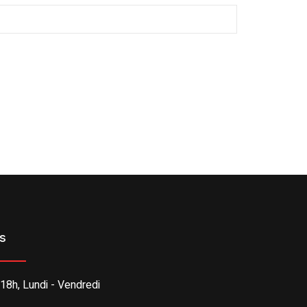
es
 18h, Lundi - Vendredi