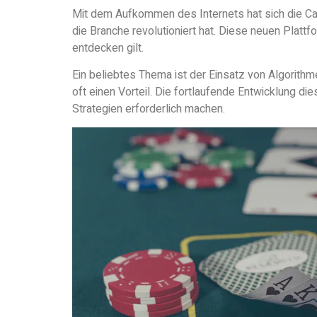
Mit dem Aufkommen des Internets hat sich die Cas
die Branche revolutioniert hat. Diese neuen Plat
entdecken gilt.
Ein beliebtes Thema ist der Einsatz von Algorithm
oft einen Vorteil. Die fortlaufende Entwicklung 
Strategien erforderlich machen.