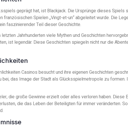
spiels geprägt hat, ist Blackjack. Die Ursprünge dieses Spiels s
n französischen Spielen „Vingt-et-un“ abgeleitet wurde. Die Lege
in faszinierender Teil dieser Geschichte.
en letzten Jahrhunderten viele Mythen und Geschichten hervorge
 ist legendär. Diese Geschichten spiegeln nicht nur die Abenteu
ichkeiten
lichkeiten Casinos besucht und ihre eigenen Geschichten geschri
 bei, das Image der Stadt als Glücksspielmetropole zu formen. Ih
eler, die große Gewinne erzielt oder alles verloren haben. Diese 
Verlusten, die das Leben der Beteiligten für immer veränderten. 
d.
imnisse