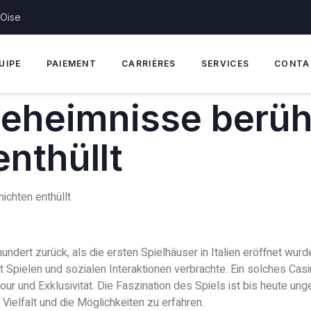
'Oise
UIPE
PAIEMENT
CARRIÈRES
SERVICES
CONTA
eheimnisse berüh
nthüllt
chten enthüllt
hundert zurück, als die ersten Spielhäuser in Italien eröffnet wu
 Spielen und sozialen Interaktionen verbrachte. Ein solches Casi
ur und Exklusivität. Die Faszination des Spiels ist bis heute un
Vielfalt und die Möglichkeiten zu erfahren.