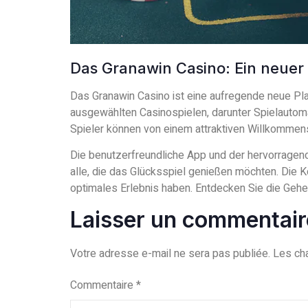
Das Granawin Casino: Ein neuer
Das Granawin Casino ist eine aufregende neue Platt
ausgewählten Casinospielen, darunter Spielautoma
Spieler können von einem attraktiven Willkommensb
Die benutzerfreundliche App und der hervorragend
alle, die das Glücksspiel genießen möchten. Die K
optimales Erlebnis haben. Entdecken Sie die Gehe
Laisser un commentair
Votre adresse e-mail ne sera pas publiée.
Les ch
Commentaire
*