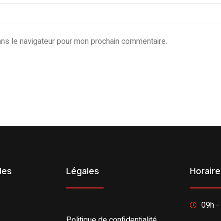
ans le navigateur pour mon prochain commentaire.
des
Légales
Horair
09h -
Politique de confidentialité