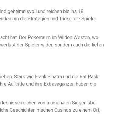
ind geheimnisvoll und reichen bis ins 18.
nden um die Strategien und Tricks, die Spieler
bracht hat. Der Pokerraum im Wilden Westen, wo
erlust der Spieler wider, sondern auch die tiefen
eben. Stars wie Frank Sinatra und die Rat Pack
re Auftritte und ihre Extravaganzen haben die
Erlebnisse reichen von triumphalen Siegen über
Solche Geschichten machen Casinos zu einem Ort,