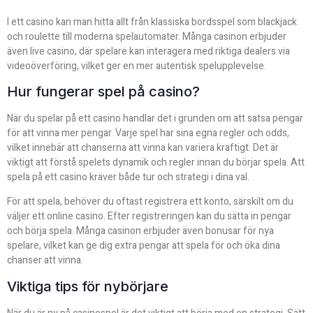
I ett casino kan man hitta allt från klassiska bordsspel som blackjack
och roulette till moderna spelautomater. Många casinon erbjuder
även live casino, där spelare kan interagera med riktiga dealers via
videoöverföring, vilket ger en mer autentisk spelupplevelse.
Hur fungerar spel på casino?
När du spelar på ett casino handlar det i grunden om att satsa pengar
för att vinna mer pengar. Varje spel har sina egna regler och odds,
vilket innebär att chanserna att vinna kan variera kraftigt. Det är
viktigt att förstå spelets dynamik och regler innan du börjar spela. Att
spela på ett casino kräver både tur och strategi i dina val.
För att spela, behöver du oftast registrera ett konto, särskilt om du
väljer ett online casino. Efter registreringen kan du sätta in pengar
och börja spela. Många casinon erbjuder även bonusar för nya
spelare, vilket kan ge dig extra pengar att spela för och öka dina
chanser att vinna.
Viktiga tips för nybörjare