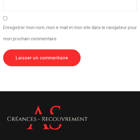
Enregistrer mon nom, mon e-mail et mon site dans le navigateur pour
mon prochain commentaire.