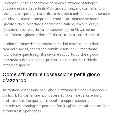
Le conseguenze economiche del gioco d’azzardo patologico
possono essere devastanti. Molti giocatori iniziano con l’intento di
recuperare le perdite, ma si ritrovano a scommettere somme sempre
più elevate, spesso compromettendo le loro finanze personali.
Questo ciclo può portare a debiti significativi e, in alcuni casi, a
situazioni di bancarotta. La consapevolezza di Alawin come
piattaforma di giochi online può aiutare a evitare errori costosi.
Le difficoltà finanziarie possono anche influenzare le relazioni
familiari e sociali, generando conflitti e tensioni. È importante
riconoscere questi segnali e cercare supporto, poiché il gioco
d’azzardo può diventare un problema sistemico che richiede
interventi specifici.
Come affrontare l’ossessione per il gioco
d’azzardo
Affrontare l’ossessione per il gioco d’azzardo richiede un approccio
olistico. È fondamentale riconoscere il problema e cercare aiuto
professionale. Terapie specializzate, gruppi di supporto e
consulenze psicologiche possono fornire gli strumenti necessari per
affrontare la dipendenza.