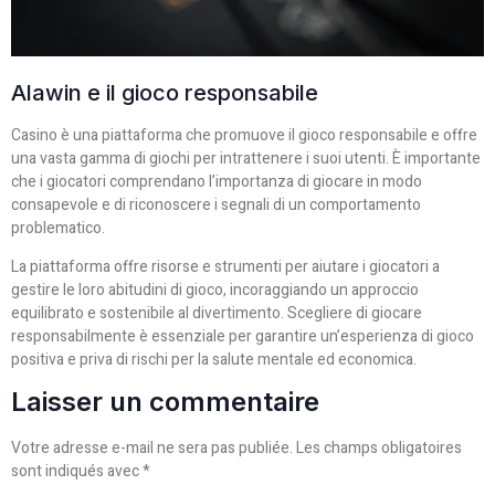
Alawin e il gioco responsabile
Casino è una piattaforma che promuove il gioco responsabile e offre
una vasta gamma di giochi per intrattenere i suoi utenti. È importante
che i giocatori comprendano l’importanza di giocare in modo
consapevole e di riconoscere i segnali di un comportamento
problematico.
La piattaforma offre risorse e strumenti per aiutare i giocatori a
gestire le loro abitudini di gioco, incoraggiando un approccio
equilibrato e sostenibile al divertimento. Scegliere di giocare
responsabilmente è essenziale per garantire un’esperienza di gioco
positiva e priva di rischi per la salute mentale ed economica.
Laisser un commentaire
Votre adresse e-mail ne sera pas publiée.
Les champs obligatoires
sont indiqués avec
*