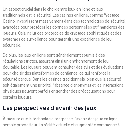
Un aspect crucial dans le choix entre jeux en ligne et jeux
traditionnels est la sécurité. Les casinos en ligne, comme Westace
Casino, investissent massivement dans des technologies de sécurité
avancées pour protéger les données personnelles et financières des
joueurs. Cela inclut des protocoles de cryptage sophistiqués et des
systèmes de surveillance pour garantir une expérience de jeu
sécurisée.
De plus, les jeux en ligne sont généralement soumis à des
régulations strictes, assurant ainsi un environnement de jeu
équitable. Les joueurs peuvent consulter des avis et des évaluations
pour choisir des plateformes de confiance, ce qui renforce la
sécurité perçue. Dans les casinos traditionnels, bien que la sécurité
soit également une priorité, l’absence d’anonymat et les interactions
physiques peuvent parfois engendrer des préoccupations pour
certains joueurs.
Les perspectives d’avenir des jeux
À mesure que la technologie progresse, l’avenir des jeux en ligne
semble prometteur. La réalité virtuelle et augmentée commence à