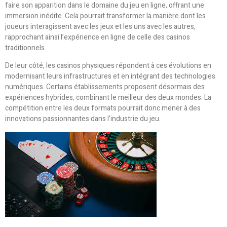
faire son apparition dans le domaine du jeu en ligne, offrant une
immersion inédite. Cela pourrait transformer la manière dont les
joueurs interagissent avec les jeux et les uns avec les autres,
rapprochant ainsi l’expérience en ligne de celle des casinos
traditionnels.
De leur côté, les casinos physiques répondent à ces évolutions en
modernisant leurs infrastructures et en intégrant des technologies
numériques. Certains établissements proposent désormais des
expériences hybrides, combinant le meilleur des deux mondes. La
compétition entre les deux formats pourrait donc mener à des
innovations passionnantes dans l’industrie du jeu.