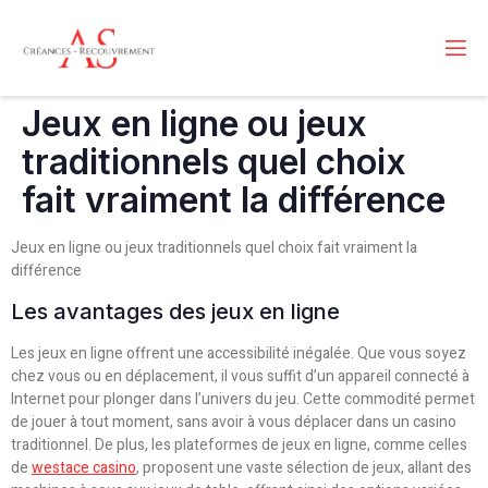
Jeux en ligne ou jeux
traditionnels quel choix
fait vraiment la différence
Jeux en ligne ou jeux traditionnels quel choix fait vraiment la
différence
Les avantages des jeux en ligne
Les jeux en ligne offrent une accessibilité inégalée. Que vous soyez
chez vous ou en déplacement, il vous suffit d’un appareil connecté à
Internet pour plonger dans l’univers du jeu. Cette commodité permet
de jouer à tout moment, sans avoir à vous déplacer dans un casino
traditionnel. De plus, les plateformes de jeux en ligne, comme celles
de
westace casino
, proposent une vaste sélection de jeux, allant des