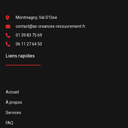
Montmagny, Val-D'Oise
contact@as-creances-recouvrement.fr
01 39 83 75 69
06 11 27 64 50
Liens rapides
Accueil
À propos
Services
FAQ