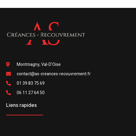
Montmagny, Val-D'Oise
contact@as-creances-recouvrement.fr
01 39 83 75 69
06 11 27 64 50
Liens rapides