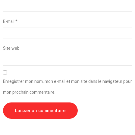
E-mail
*
Site web
Enregistrer mon nom, mon e-mail et mon site dans le navigateur pour
mon prochain commentaire.