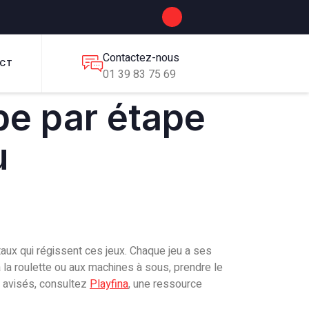
Contactez-nous
CT
01 39 83 75 69
pe par étape
u
taux qui régissent ces jeux. Chaque jeu a ses
à la roulette ou aux machines à sous, prendre le
s avisés, consultez
Playfina
, une ressource