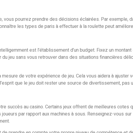
, vous pourrez prendre des décisions éclairées. Par exemple, dan
onnaître les types de paris à effectuer à la roulette peut amélio
ntelligemment est l’établissement d’un budget. Fixez un montant
r du jeu sans vous retrouver dans des situations financières déli
à mesure de votre expérience de jeu. Cela vous aidera à ajuster v
’esprit que le jeu doit rester une source de divertissement, pas u
tre succès au casino. Certains jeux offrent de meilleures cotes q
 joueurs par rapport aux machines à sous. Renseignez-vous sur l
ment.
tant de prendre en compte votre propre niveau de compétence et d