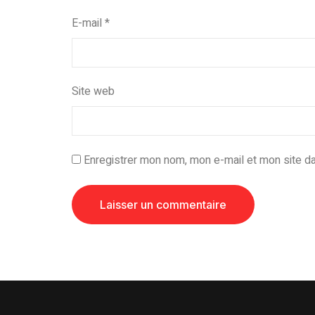
E-mail
*
Site web
Enregistrer mon nom, mon e-mail et mon site d