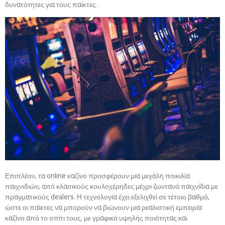
δυνατότητες για τους παίκτες.
Επιπλέον, τα online καζίνο προσφέρουν μια μεγάλη ποικιλία
παιχνιδιών, από κλασικούς κουλοχέρηδες μέχρι ζωντανά παιχνίδια με
πραγματικούς dealers. Η τεχνολογία έχει εξελιχθεί σε τέτοιο βαθμό,
ώστε οι παίκτες να μπορούν να βιώνουν μια ρεαλιστική εμπειρία
καζίνο από το σπίτι τους, με γραφικά υψηλής ποιότητας και