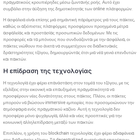
πραγματικούς κρουπιέρηδες μέσω ζωντανής ροής. Αυτό έχει
συμβάλει στην αύξηση της δημοτικότητας των online πλατφορμών.
Η ασφάλεια είναι επίσης μια σημαντική παράμετρος για τους παίκτες,
καθώς οι αξιόπιστες πλατφόρμες προσφέρουν προηγμένα μέτρα
ασφαλείας και προστασίας προσωπικών δεδομένων. Με τις
προσφορές και τα μπόνους που συνδυάζονται με την ασφάλεια, οι
παίκτες νιώθουν πιο άνετα να συμμετέχουν σε διαδικτυακές
δραστηριότητες τζόγου, δημιουργώντας έτσι μια νέα γενιά επενδυτών
και παικτών.
Η επίδραση της τεχνολογίας
Η τεχνολογία έχει φέρει επανάσταση στον τομέα του τζόγου, με τις
εξελίξεις στην εικονική και επαυξημένη πραγματικότητα να
προσφέρουν νέες δυνατότητες στους παίκτες. Πλέον, οι παίκτες
μπορούν να βιώσουν immersive εμπειρίες που προσομοιώνουν την
ατμόσφαιρα ενός πραγματικού καζίνο. Αυτή η τεχνολογία δεν
προσφέρει μόνο ψυχαγωγία, αλλά και νέες προοπτικές για την
κοινωνική αλληλεπίδραση μεταξύ των παικτών.
Επιπλέον, η χρήση του blockchain τεχνολογίας έχει φέρει αδιαφάνεια
στις διαδικασίες τζόγου. Τα decentralized συστήματα επιτρέπουν