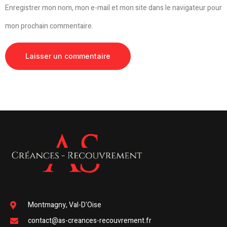
Enregistrer mon nom, mon e-mail et mon site dans le navigateur pour
mon prochain commentaire.
Montmagny, Val-D'Oise
contact@as-creances-recouvrement.fr