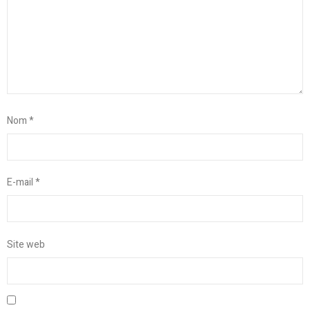
Nom
*
E-mail
*
Site web