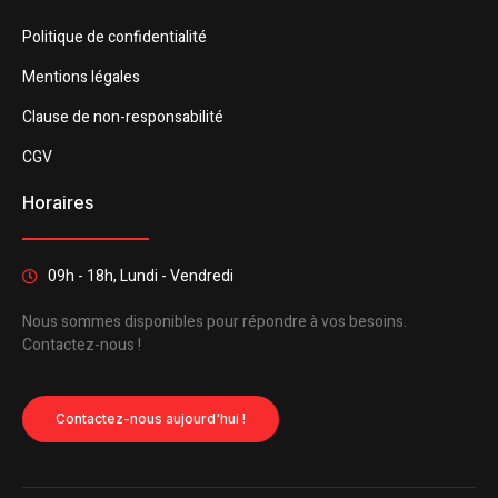
Politique de confidentialité
Mentions légales
Clause de non-responsabilité
CGV
Horaires
09h - 18h, Lundi - Vendredi
Nous sommes disponibles pour répondre à vos besoins.
Contactez-nous !
Contactez-nous aujourd'hui !