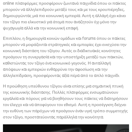
online πλατφόρμες προσφέρουν ζωντανά παιχνίδια όπου οι παίκτες
μπορούν να αλληλεπιδρούν μεταξύ τους και με τους κρουπιέρηδες,
δημιουργώντας μια πιο κοινωνική εμπειρία. Αυτή η αλλαγή έχει κάνει
τον τζόγο πιο ελκυστικό για άτομα που αναζητούν όχι μόνο την
ψυχαγωγία αλλά και την κοινωνική επαφή.
Επιπλέον, η δημιουργία κοινών ομάδων και forums όπου οι παίκτες
μπορούν να μοιράζονται στρατηγικές και εμπειρίες έχει ενισχύσει την
κοινωνική διάσταση του τζόγου. Αυτές οι διαδικτυακές κοινότητες
προάγουν τη συνεργασία και την υποστήριξη μεταξύ των παικτών,
καθιστώντας τον τζόγο ένα κοινωνικό γεγονός. Η ανταλλαγή
απόψεων και εμπειριών ενθαρρύνει την αφοσίωση και την
αλληλεπίδραση, προσφέροντας αξία πέρα από το απλό παιχνίδι.
Η προώθηση υπεύθυνου τζόγου είναι επίσης μια σημαντική πτυκή
της κοινωνικής διάστασης. Πολλές πλατφόρμες ενσωματώνουν
εργαλεία και πόρους για να βοηθήσουν τους παίκτες να διατηρήσουν
τον έλεγχο και να αποφύγουν τον εθισμό. Αυτή η προσέγγιση δείχνει
την ευθύνη των παρόχων να προάγουν έναν υγιή τρόπο συμμετοχής
στον τζόγο, προστατεύοντας παράλληλα την κοινότητα.