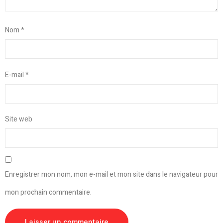
Nom
*
E-mail
*
Site web
Enregistrer mon nom, mon e-mail et mon site dans le navigateur pour
mon prochain commentaire.