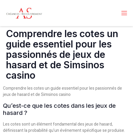
Comprendre les cotes un
guide essentiel pour les
passionnés de jeux de
hasard et de Simsinos
casino
Comprendre les cotes un guide essentiel pour les passionnés de
jeux de hasard et de Simsinos casino
Qu’est-ce que les cotes dans les jeux de
hasard ?
Les cotes sont un élément fondamental des jeux de hasard,
définissant la probabilité qu’un événement spécifique se produise.