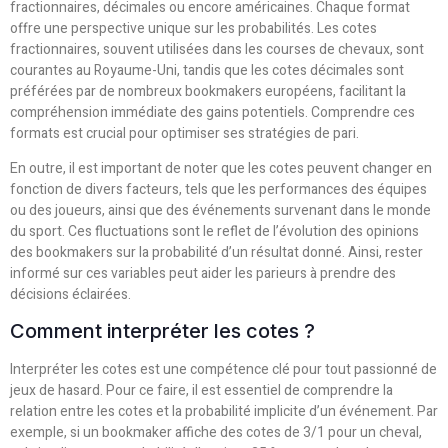
fractionnaires, décimales ou encore américaines. Chaque format
offre une perspective unique sur les probabilités. Les cotes
fractionnaires, souvent utilisées dans les courses de chevaux, sont
courantes au Royaume-Uni, tandis que les cotes décimales sont
préférées par de nombreux bookmakers européens, facilitant la
compréhension immédiate des gains potentiels. Comprendre ces
formats est crucial pour optimiser ses stratégies de pari.
En outre, il est important de noter que les cotes peuvent changer en
fonction de divers facteurs, tels que les performances des équipes
ou des joueurs, ainsi que des événements survenant dans le monde
du sport. Ces fluctuations sont le reflet de l’évolution des opinions
des bookmakers sur la probabilité d’un résultat donné. Ainsi, rester
informé sur ces variables peut aider les parieurs à prendre des
décisions éclairées.
Comment interpréter les cotes ?
Interpréter les cotes est une compétence clé pour tout passionné de
jeux de hasard. Pour ce faire, il est essentiel de comprendre la
relation entre les cotes et la probabilité implicite d’un événement. Par
exemple, si un bookmaker affiche des cotes de 3/1 pour un cheval,