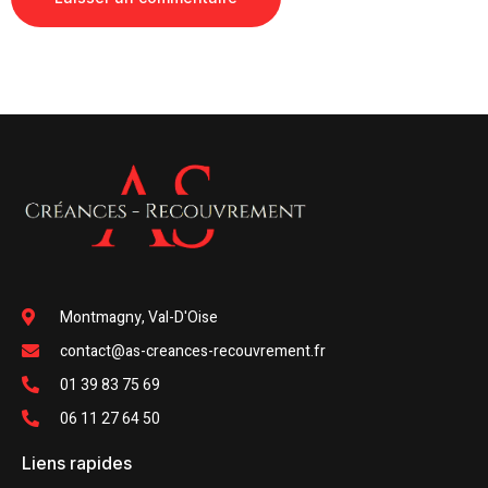
Montmagny, Val-D'Oise
contact@as-creances-recouvrement.fr
01 39 83 75 69
06 11 27 64 50
Liens rapides