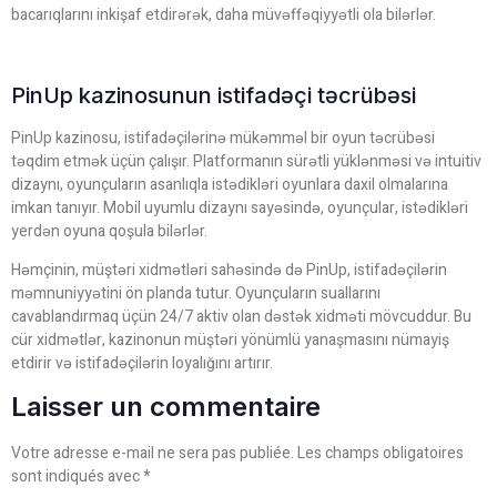
bacarıqlarını inkişaf etdirərək, daha müvəffəqiyyətli ola bilərlər.
PinUp kazinosunun istifadəçi təcrübəsi
PinUp kazinosu, istifadəçilərinə mükəmməl bir oyun təcrübəsi
təqdim etmək üçün çalışır. Platformanın sürətli yüklənməsi və intuitiv
dizaynı, oyunçuların asanlıqla istədikləri oyunlara daxil olmalarına
imkan tanıyır. Mobil uyumlu dizaynı sayəsində, oyunçular, istədikləri
yerdən oyuna qoşula bilərlər.
Həmçinin, müştəri xidmətləri sahəsində də PinUp, istifadəçilərin
məmnuniyyətini ön planda tutur. Oyunçuların suallarını
cavablandırmaq üçün 24/7 aktiv olan dəstək xidməti mövcuddur. Bu
cür xidmətlər, kazinonun müştəri yönümlü yanaşmasını nümayiş
etdirir və istifadəçilərin loyalığını artırır.
Laisser un commentaire
Votre adresse e-mail ne sera pas publiée.
Les champs obligatoires
sont indiqués avec
*