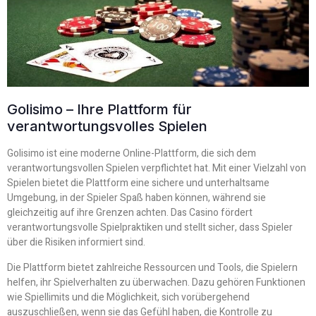
Golisimo – Ihre Plattform für
verantwortungsvolles Spielen
Golisimo ist eine moderne Online-Plattform, die sich dem
verantwortungsvollen Spielen verpflichtet hat. Mit einer Vielzahl von
Spielen bietet die Plattform eine sichere und unterhaltsame
Umgebung, in der Spieler Spaß haben können, während sie
gleichzeitig auf ihre Grenzen achten. Das Casino fördert
verantwortungsvolle Spielpraktiken und stellt sicher, dass Spieler
über die Risiken informiert sind.
Die Plattform bietet zahlreiche Ressourcen und Tools, die Spielern
helfen, ihr Spielverhalten zu überwachen. Dazu gehören Funktionen
wie Spiellimits und die Möglichkeit, sich vorübergehend
auszuschließen, wenn sie das Gefühl haben, die Kontrolle zu