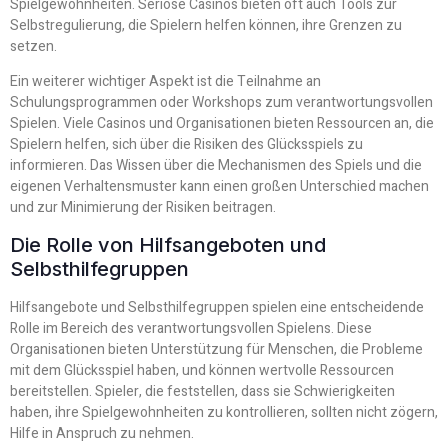
Spielgewohnheiten. Seriöse Casinos bieten oft auch Tools zur
Selbstregulierung, die Spielern helfen können, ihre Grenzen zu
setzen.
Ein weiterer wichtiger Aspekt ist die Teilnahme an
Schulungsprogrammen oder Workshops zum verantwortungsvollen
Spielen. Viele Casinos und Organisationen bieten Ressourcen an, die
Spielern helfen, sich über die Risiken des Glücksspiels zu
informieren. Das Wissen über die Mechanismen des Spiels und die
eigenen Verhaltensmuster kann einen großen Unterschied machen
und zur Minimierung der Risiken beitragen.
Die Rolle von Hilfsangeboten und
Selbsthilfegruppen
Hilfsangebote und Selbsthilfegruppen spielen eine entscheidende
Rolle im Bereich des verantwortungsvollen Spielens. Diese
Organisationen bieten Unterstützung für Menschen, die Probleme
mit dem Glücksspiel haben, und können wertvolle Ressourcen
bereitstellen. Spieler, die feststellen, dass sie Schwierigkeiten
haben, ihre Spielgewohnheiten zu kontrollieren, sollten nicht zögern,
Hilfe in Anspruch zu nehmen.