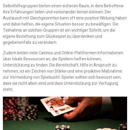
Selbsthilfegruppen bieten einen sicheren Raum, in dem Betroffene
ihre Erfahrungen teilen und voneinander lernen können. Der
Austausch mit Gleichgesinnten kann oft eine positive Wirkung haben
und dabei helfen, die eigene Situation besser zu bewältigen. Die
Teilnahme an solchen Gruppen ist ein wichtiger Schritt, um die
eigene Beziehung zum Glücksspiel zu überdenken und
gegebenenfalls zu verändern.
Zudem bieten viele Casinos und Online-Plattformen Informationen
über lokale Ressourcen an, die Spielern helfen können,
Unterstützung zu finden. Die Bereitschaft, Hilfe in Anspruch zu
nehmen, ist ein Zeichen von Stärke und eine proaktive Maßnahme
zur Vermeidung von Spielsucht. Spieler sollten sich bewusst sein,
dass sie nicht allein sind und dass Unterstützung zur Verfügung
steht.