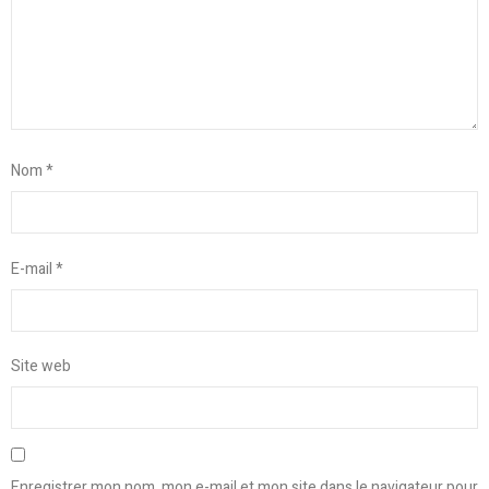
Nom
*
E-mail
*
Site web
Enregistrer mon nom, mon e-mail et mon site dans le navigateur pour