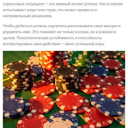
стрессовых ситуациях — это важный аспект успеха. Часто игроки
испытывают азарт или страх, что может привести к
неправильным решениям.
Чтобы добиться успеха, научитесь распознавать свои эмоции и
управлять ими. Это поможет не только в играх, но и в жизни в
целом. Психологическая устойчивость и способность
контролировать свои действия — залог успешной игры.