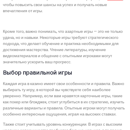
чтобы повысить свои шансы на успех и получать новые
впечатления от игры.
Кроме того, важно понимать, что азартные игры — это не только
удача, но и навыки. Некоторые игры требуют стратегического
подхода, что делает обучение и практика необходимыми для
достижения мастерства. Чтение литературы, изучение
видеоматериалов и общение с опытными игроками могут
значительно ускорить ваш прогресс.
Выбор правильной игры
Каждая игра в казино имеет свои особенности и правила. Важно
выбирать ту игру, в которой вы чувствуете себя наиболее
уверенно. Например, если вам нравятся карточные игры, такие
как покер или блэкджек, стоит углубиться в их стратегию, изучить
различные варианты и правила. Опытные игроки могут получать
особенно интересные ощущения, играя на высоких ставках.
Также стоит учитывать уровень конкуренции. В играх с высоким