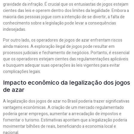
gravidade da infração. É crucial que os entusiastas de jogos estejam
cientes das leis e operem dentro dos limites da legalidade. Embora a
maioria das pessoas jogue com a intenção de se divertir, a falta de
conhecimento sobre a legislação pode levar a consequências
indesejadas.
Por outro lado, os operadores de jogos de azar enfrentam riscos
ainda maiores. A exploração ilegal de jogos pode resultar em
processos judiciais e fechamento de negócios. Portanto, é essencial
que os operadores estejam cientes das regulamentações aplicáveis
e busquem adequar suas operações às leis vigentes para evitar
complicações legais.
Impacto econômico da legalização dos jogos
de azar
A legalização dos jogos de azar no Brasil poderia trazer significativas
vantagens econômicas. A criação de um mercado regulamentado
poderia gerar empregos, aumentar a arrecadação de impostos e
fomentar o turismo. Estimativas apontam que a legalização poderia
movimentar bilhões de reais, beneficiando a economia local e
nacional.