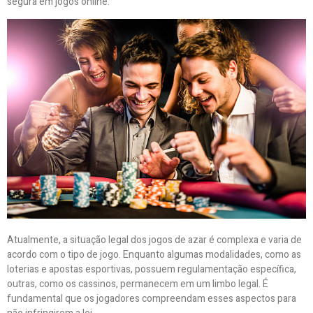
segura em jogos online.
Atualmente, a situação legal dos jogos de azar é complexa e varia de
acordo com o tipo de jogo. Enquanto algumas modalidades, como as
loterias e apostas esportivas, possuem regulamentação específica,
outras, como os cassinos, permanecem em um limbo legal. É
fundamental que os jogadores compreendam esses aspectos para