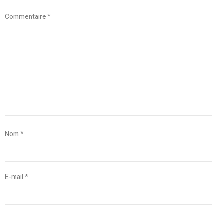
Commentaire
*
Nom
*
E-mail
*