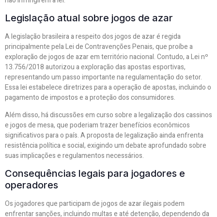
não infringirem a lei.
Legislação atual sobre jogos de azar
A legislação brasileira a respeito dos jogos de azar é regida
principalmente pela Lei de Contravenções Penais, que proíbe a
exploração de jogos de azar em território nacional. Contudo, a Lei nº
13.756/2018 autorizou a exploração das apostas esportivas,
representando um passo importante na regulamentação do setor.
Essa lei estabelece diretrizes para a operação de apostas, incluindo o
pagamento de impostos e a proteção dos consumidores.
Além disso, há discussões em curso sobre a legalização dos cassinos
e jogos de mesa, que poderiam trazer benefícios econômicos
significativos para o país. A proposta de legalização ainda enfrenta
resistência política e social, exigindo um debate aprofundado sobre
suas implicações e regulamentos necessários.
Consequências legais para jogadores e
operadores
Os jogadores que participam de jogos de azar ilegais podem
enfrentar sanções, incluindo multas e até detenção, dependendo da