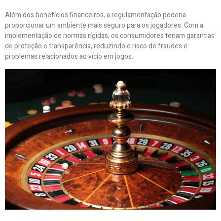
Além dos benefícios financeiros, a regulamentação poderia
proporcionar um ambiente mais seguro para os jogadores. Com a
implementação de normas rígidas, os consumidores teriam garantias
de proteção e transparência, reduzindo o risco de fraudes e
problemas relacionados ao vício em jogos.