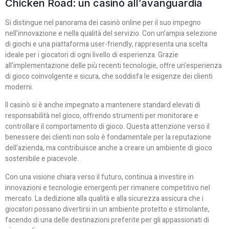
Chicken Road: un casinò all’avanguardia
Si distingue nel panorama dei casinò online per il suo impegno
nell’innovazione e nella qualità del servizio. Con un’ampia selezione
di giochi e una piattaforma user-friendly, rappresenta una scelta
ideale per i giocatori di ogni livello di esperienza. Grazie
all’implementazione delle più recenti tecnologie, offre un’esperienza
di gioco coinvolgente e sicura, che soddisfa le esigenze dei clienti
moderni.
Il casinò si è anche impegnato a mantenere standard elevati di
responsabilità nel gioco, offrendo strumenti per monitorare e
controllare il comportamento di gioco. Questa attenzione verso il
benessere dei clienti non solo è fondamentale per la reputazione
dell’azienda, ma contribuisce anche a creare un ambiente di gioco
sostenibile e piacevole.
Con una visione chiara verso il futuro, continua a investire in
innovazioni e tecnologie emergenti per rimanere competitivo nel
mercato. La dedizione alla qualità e alla sicurezza assicura che i
giocatori possano divertirsi in un ambiente protetto e stimolante,
facendo di una delle destinazioni preferite per gli appassionati di