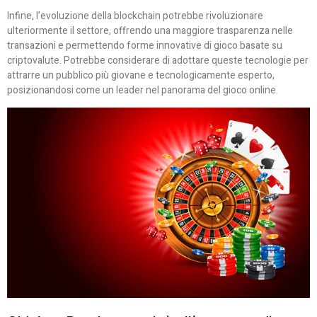
Infine, l’evoluzione della blockchain potrebbe rivoluzionare
ulteriormente il settore, offrendo una maggiore trasparenza nelle
transazioni e permettendo forme innovative di gioco basate su
criptovalute. Potrebbe considerare di adottare queste tecnologie per
attrarre un pubblico più giovane e tecnologicamente esperto,
posizionandosi come un leader nel panorama del gioco online.