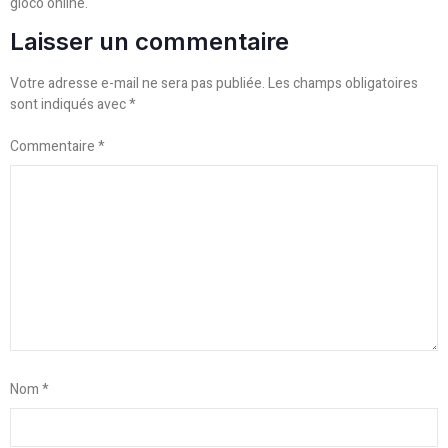
gioco online.
Laisser un commentaire
Votre adresse e-mail ne sera pas publiée.
Les champs obligatoires
sont indiqués avec
*
Commentaire
*
Nom
*