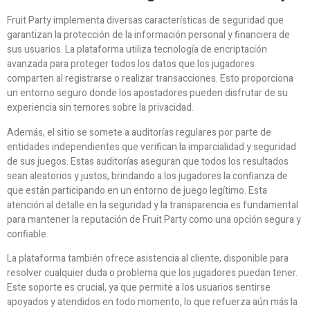
Fruit Party implementa diversas características de seguridad que
garantizan la protección de la información personal y financiera de
sus usuarios. La plataforma utiliza tecnología de encriptación
avanzada para proteger todos los datos que los jugadores
comparten al registrarse o realizar transacciones. Esto proporciona
un entorno seguro donde los apostadores pueden disfrutar de su
experiencia sin temores sobre la privacidad.
Además, el sitio se somete a auditorías regulares por parte de
entidades independientes que verifican la imparcialidad y seguridad
de sus juegos. Estas auditorías aseguran que todos los resultados
sean aleatorios y justos, brindando a los jugadores la confianza de
que están participando en un entorno de juego legítimo. Esta
atención al detalle en la seguridad y la transparencia es fundamental
para mantener la reputación de Fruit Party como una opción segura y
confiable.
La plataforma también ofrece asistencia al cliente, disponible para
resolver cualquier duda o problema que los jugadores puedan tener.
Este soporte es crucial, ya que permite a los usuarios sentirse
apoyados y atendidos en todo momento, lo que refuerza aún más la