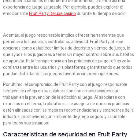
reconocer cuándo es el momento de detenerse, creando así una
experiencia de juego saludable. Por ejemplo, puedes explorar el
emocionante
Fruit Party Deluxe casino
durante tu tiempo de ocio.
Además, el juego responsable implica ofrecer herramientas que
permitan a los usuarios controlar su actividad. Fruit Party ofrece
opciones como establecer límites de depósito y tiempo de juego, lo
que ayuda a los jugadores a tener un mayor control sobre sus hábitos
de apuesta. Esta transparencia en las prácticas de juego refuerza la
confianza entre los usuarios y la plataforma, garantizando que todos
puedan disfrutar de sus juegos favoritos sin preocupaciones.
Por último, el compromiso de Fruit Party con el juego responsable
también se refleja en su colaboración con organizaciones que
trabajan en la prevención de la adicción al juego. Al asociarse con
expertos en el tema, la plataforma se asegura de que sus prácticas
estén alineadas con las mejores recomendaciones y estándares de la
industria, promoviendo un ambiente de juego seguro y saludable
para todos sus usuarios.
Características de seguridad en Fruit Party