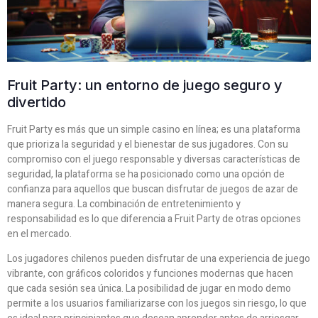
Fruit Party: un entorno de juego seguro y
divertido
Fruit Party es más que un simple casino en línea; es una plataforma
que prioriza la seguridad y el bienestar de sus jugadores. Con su
compromiso con el juego responsable y diversas características de
seguridad, la plataforma se ha posicionado como una opción de
confianza para aquellos que buscan disfrutar de juegos de azar de
manera segura. La combinación de entretenimiento y
responsabilidad es lo que diferencia a Fruit Party de otras opciones
en el mercado.
Los jugadores chilenos pueden disfrutar de una experiencia de juego
vibrante, con gráficos coloridos y funciones modernas que hacen
que cada sesión sea única. La posibilidad de jugar en modo demo
permite a los usuarios familiarizarse con los juegos sin riesgo, lo que