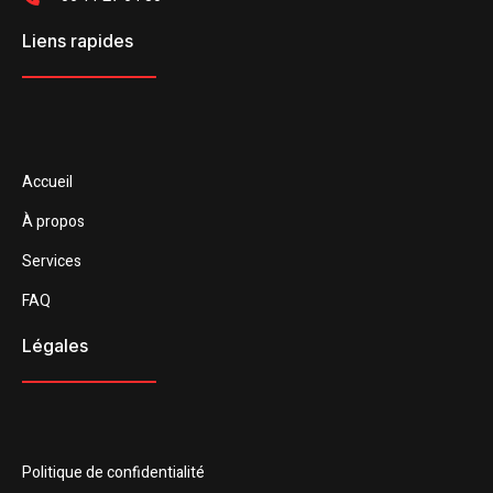
Liens rapides
Accueil
À propos
Services
FAQ
Légales
Politique de confidentialité