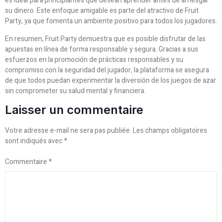
es ideal para principiantes que desean aprender antes de arriesgar
su dinero. Este enfoque amigable es parte del atractivo de Fruit
Party, ya que fomenta un ambiente positivo para todos los jugadores.
En resumen, Fruit Party demuestra que es posible disfrutar de las
apuestas en línea de forma responsable y segura. Gracias a sus
esfuerzos en la promoción de prácticas responsables y su
compromiso con la seguridad del jugador, la plataforma se asegura
de que todos puedan experimentar la diversión de los juegos de azar
sin comprometer su salud mental y financiera.
Laisser un commentaire
Votre adresse e-mail ne sera pas publiée.
Les champs obligatoires
sont indiqués avec
*
Commentaire
*