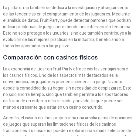
La plataforma también se dedica a la investigación y al seguimiento
de las tendencias en el comportamiento de los jugadores. Mediante
el análisis de datos, Fruit Party puede detectar patrones que podrían
indicar problemas de juego, permitiendo una intervención temprana.
Esto no solo protege a los usuarios, sino que también contribuye a la
evolución de las mejores prácticas en la industria, beneficiando a
todos los apostadores a largo plazo.
Comparación con casinos físicos
La experiencia de jugar en Fruit Party ofrece ciertas ventajas sobre
los casinos físicos. Uno de los aspectos más destacados es la
conveniencia; los jugadores pueden acceder a su juego favorito
desde la comodidad de su hogar, sin necesidad de desplazarse. Esto
no solo ahorra tiempo, sino que también permite a los apostadores
disfrutar de un entorno más relajado y privado, lo que puede ser
menos estresante que estar en un casino concurrido.
Además, el casino en línea proporciona una amplia gama de opciones
de juegos que superan las limitaciones físicas de los casinos
tradicionales. Los usuarios pueden explorar una variada selección de