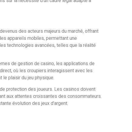
ns sur la nécessité d’un cadre légal adapté à
t devenus des acteurs majeurs du marché, offrant
 des appareils mobiles, permettant une
des technologies avancées, telles que la réalité
mes de gestion de casino, les applications de
direct, où les croupiers interagissent avec les
e plaisir du jeu physique.
e protection des joueurs. Les casinos doivent
ant aux attentes croissantes des consommateurs.
tante évolution des jeux d’argent.