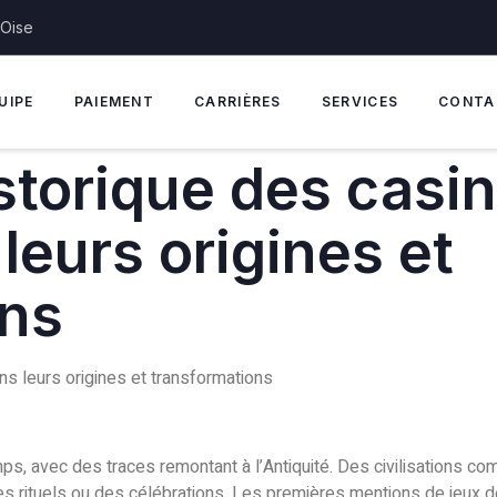
'Oise
UIPE
PAIEMENT
CARRIÈRES
SERVICES
CONTA
istorique des casi
leurs origines et
ons
ns leurs origines et transformations
ps, avec des traces remontant à l’Antiquité. Des civilisations c
des rituels ou des célébrations. Les premières mentions de jeux 