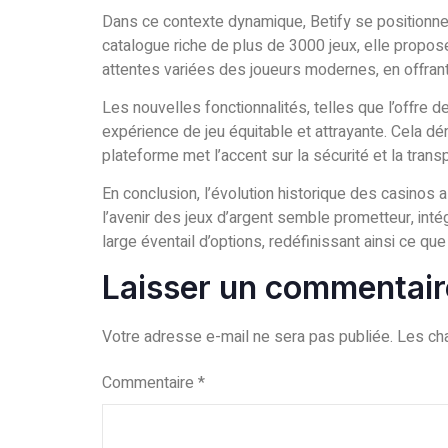
Dans ce contexte dynamique, Betify se positionne
catalogue riche de plus de 3000 jeux, elle propose
attentes variées des joueurs modernes, en offrant 
Les nouvelles fonctionnalités, telles que l’offre
expérience de jeu équitable et attrayante. Cela d
plateforme met l’accent sur la sécurité et la trans
En conclusion, l’évolution historique des casinos
l’avenir des jeux d’argent semble prometteur, inté
large éventail d’options, redéfinissant ainsi ce que 
Laisser un commentair
Votre adresse e-mail ne sera pas publiée.
Les ch
Commentaire
*