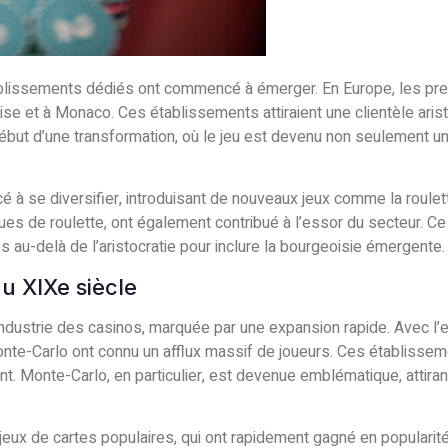
établissements dédiés ont commencé à émerger. En Europe, les pre
ise et à Monaco. Ces établissements attiraient une clientèle ari
 début d’une transformation, où le jeu est devenu non seulement u
é à se diversifier, introduisant de nouveaux jeux comme la roulett
roues de roulette, ont également contribué à l’essor du secteur. C
os au-delà de l’aristocratie pour inclure la bourgeoisie émergente.
u XIXe siècle
ndustrie des casinos, marquée par une expansion rapide. Avec l’ess
Monte-Carlo ont connu un afflux massif de joueurs. Ces établiss
ent. Monte-Carlo, en particulier, est devenue emblématique, attir
jeux de cartes populaires, qui ont rapidement gagné en populari