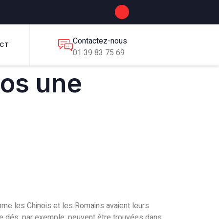
Contactez-nous
CT
01 39 83 75 69
nos une
omme les Chinois et les Romains avaient leurs
de dés, par exemple, peuvent être trouvées dans