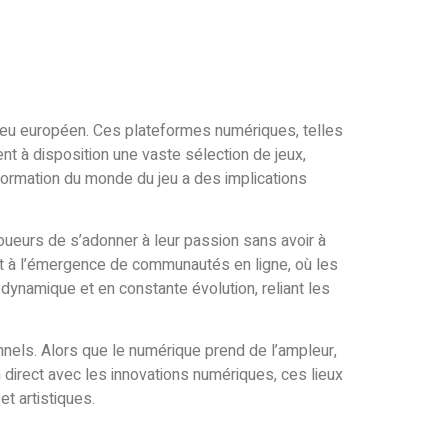
u jeu européen. Ces plateformes numériques, telles
nt à disposition une vaste sélection de jeux,
formation du monde du jeu a des implications
 joueurs de s’adonner à leur passion sans avoir à
uit à l’émergence de communautés en ligne, où les
 dynamique et en constante évolution, reliant les
nnels. Alors que le numérique prend de l’ampleur,
n direct avec les innovations numériques, ces lieux
t artistiques.