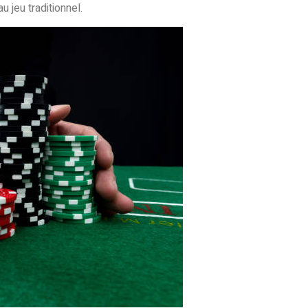
u jeu traditionnel.