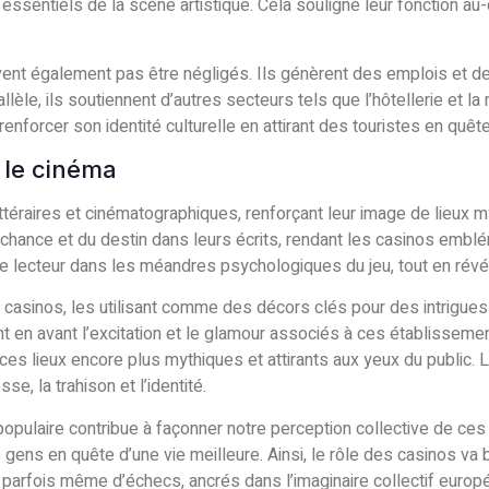
sentiels de la scène artistique. Cela souligne leur fonction au-
nt également pas être négligés. Ils génèrent des emplois et des
llèle, ils soutiennent d’autres secteurs tels que l’hôtellerie et l
enforcer son identité culturelle en attirant des touristes en quê
t le cinéma
téraires et cinématographiques, renforçant leur image de lieux 
hance et du destin dans leurs écrits, rendant les casinos emblé
e lecteur dans les méandres psychologiques du jeu, tout en révéla
casinos, les utilisant comme des décors clés pour des intrigues 
 en avant l’excitation et le glamour associés à ces établissement
es lieux encore plus mythiques et attirants aux yeux du public. Le
, la trahison et l’identité.
populaire contribue à façonner notre perception collective de ce
s gens en quête d’une vie meilleure. Ainsi, le rôle des casinos va 
parfois même d’échecs, ancrés dans l’imaginaire collectif europ