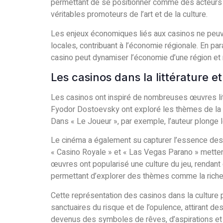
permettant de se positionner comme des acteurs es
véritables promoteurs de l’art et de la culture.
Les enjeux économiques liés aux casinos ne peuve
locales, contribuant à l’économie régionale. En para
casino peut dynamiser l’économie d’une région et r
Les casinos dans la littérature e
Les casinos ont inspiré de nombreuses œuvres lit
Fyodor Dostoevsky ont exploré les thèmes de la c
Dans « Le Joueur », par exemple, l’auteur plonge l
Le cinéma a également su capturer l’essence des 
« Casino Royale » et « Las Vegas Parano » mettent
œuvres ont popularisé une culture du jeu, rendant c
permettant d’explorer des thèmes comme la richesse
Cette représentation des casinos dans la culture 
sanctuaires du risque et de l’opulence, attirant de
devenus des symboles de rêves, d’aspirations et 