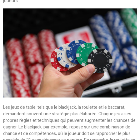
joueurs.
Les jeux de table, tels que le blackjack, la roulette et le baccarat,
demandent souvent une stratégie plus élaborée. Chaque jeu a ses
propres règles et techniques qui peuvent augmenter les chances de
gagner. Le blackjack, par exemple, repose sur une combinaison de
chance et de compétences, où le joueur doit se rapprocher le plus