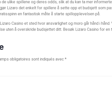
de ulike spillene og deres odds, slik at du kan ta mer informert
ør Lizaro det enkelt for spillere å sette opp et budsjett som pass
tisspinn en fantastisk måte å starte spillopplevelsen på.
r Lizaro Casino et sted hvor ansvarlighet og moro går hånd i hånd
e uten å overskride budsjettet ditt. Besøk Lizaro Casino for en t
e
amps obligatoires sont indiqués avec
*