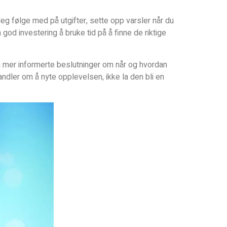
deg følge med på utgifter, sette opp varsler når du
od investering å bruke tid på å finne de riktige
ta mer informerte beslutninger om når og hvordan
ndler om å nyte opplevelsen, ikke la den bli en