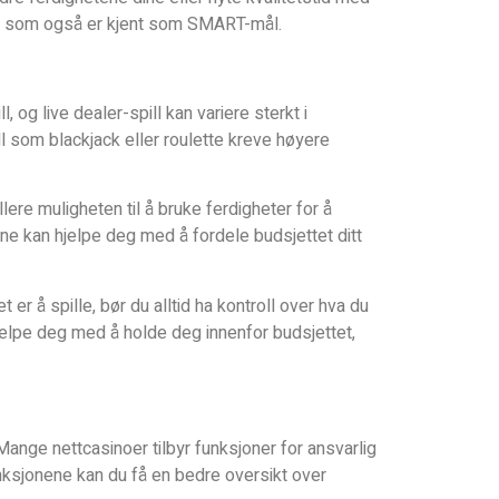
noe som også er kjent som SMART-mål.
 og live dealer-spill kan variere sterkt i
l som blackjack eller roulette kreve høyere
ere muligheten til å bruke ferdigheter for å
ene kan hjelpe deg med å fordele budsjettet ditt
r å spille, bør du alltid ha kontroll over hva du
e hjelpe deg med å holde deg innenfor budsjettet,
Mange nettcasinoer tilbyr funksjoner for ansvarlig
unksjonene kan du få en bedre oversikt over