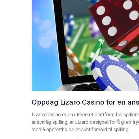
Oppdag Lizaro Casino for en ansv
Lizaro Casino er en utmerket plattform for spillere
ansvarlig spilling, er Lizaro designet for å gi en
med å opprettholde et sunt forhold til spilling.