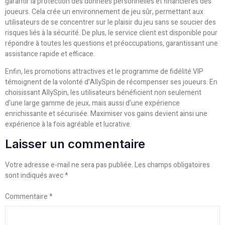
garantir la protection des données personnelles et financières des
joueurs. Cela crée un environnement de jeu sûr, permettant aux
utilisateurs de se concentrer sur le plaisir du jeu sans se soucier des
risques liés à la sécurité. De plus, le service client est disponible pour
répondre à toutes les questions et préoccupations, garantissant une
assistance rapide et efficace.
Enfin, les promotions attractives et le programme de fidélité VIP
témoignent de la volonté d’AllySpin de récompenser ses joueurs. En
choisissant AllySpin, les utilisateurs bénéficient non seulement
d’une large gamme de jeux, mais aussi d’une expérience
enrichissante et sécurisée. Maximiser vos gains devient ainsi une
expérience à la fois agréable et lucrative.
Laisser un commentaire
Votre adresse e-mail ne sera pas publiée.
Les champs obligatoires
sont indiqués avec
*
Commentaire
*