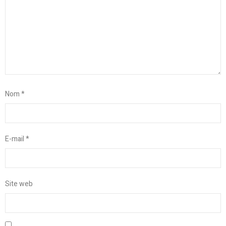
Nom
*
E-mail
*
Site web