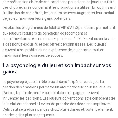
compréhension claire de ces conditions peut aider les joueurs à faire
des choix éclairés concernant les promotions à utiliser. En optimisant
l’utilisation de ces offres, les joueurs peuvent augmenter leur capital
de jeu et maximiser leurs gains potentiels.
De plus, les programmes de fidélité VIP d’AllySpin Casino permettent
aux joueurs réguliers de bénéficier de récompenses
supplémentaires. Accumuler des points de fidélité peut ouvrir la voie
à des bonus exclusifs et des offres personnalisées. Les joueurs
peuvent ainsi profiter d’une expérience de jeu enrichie tout en
maximisant leurs chances de succès.
La psychologie du jeu et son impact sur vos
gains
La psychologie joue un rôle crucial dans l’expérience de jeu. La
gestion des émotions peut être un atout précieux pour les joueurs.
Parfois, la peur de perdre ou l’excitation de gagner peuvent
influencer les décisions. Les joueurs doivent donc être conscients de
leur état émotionnel et éviter de prendre des décisions impulsives.
Cela peut se traduire par des choix plus éclairés et, potentiellement,
par des gains plus conséquents.