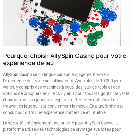
Pourquoi choisir AllySpin Casino pour votre
expérience de jeu
AllySpin Casino se distingue par son engagement envers
l’expérience de jeu de ses utilisateurs. Avec plus de 10 000 jeux
variés, y compris des machines à sous, des jeux de table et des
options de croupiers en direct, il y en a pour tous les goûts. Ce vaste
choix permet aux joueurs d’explorer différentes options et de
trouver les jeux qui leur conviennent le mieux. En plus, le site est
conçu pour offrir une expérience immersive et intuitive.
La sécurité est également une priorité pour AllySpin Casino. La
plateforme utilise des technologies de cryptage avancées pour