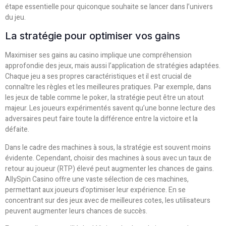
étape essentielle pour quiconque souhaite se lancer dans l’univers
du jeu.
La stratégie pour optimiser vos gains
Maximiser ses gains au casino implique une compréhension
approfondie des jeux, mais aussi l’application de stratégies adaptées.
Chaque jeu a ses propres caractéristiques et il est crucial de
connaître les règles et les meilleures pratiques. Par exemple, dans
les jeux de table comme le poker, la stratégie peut être un atout
majeur. Les joueurs expérimentés savent qu’une bonne lecture des
adversaires peut faire toute la différence entre la victoire et la
défaite.
Dans le cadre des machines à sous, la stratégie est souvent moins
évidente. Cependant, choisir des machines à sous avec un taux de
retour au joueur (RTP) élevé peut augmenter les chances de gains.
AllySpin Casino offre une vaste sélection de ces machines,
permettant aux joueurs d’optimiser leur expérience. En se
concentrant sur des jeux avec de meilleures cotes, les utilisateurs
peuvent augmenter leurs chances de succès.