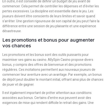
En outre, il est conseillé de définir un budget de jeu avant de
commencer. Cela permet de contrôler les dépenses et d’éviter les
pertes excessives. La discipline est essentielle dans le jeu. Les
joueurs doivent être conscients de leurs limites et savoir quand
s’arrêter. Une gestion rigoureuse de son capital de jeu peut faire la
différence entre une session de jeu plaisante et une expérience
désastreuse.
Les promotions et bonus pour augmenter
vos chances
Les promotions et les bonus sont des outils puissants pour
maximiser ses gains au casino. AllySpin Casino propose divers
bonus, y compris des offres de bienvenue et des promotions
régulières. Ces incitations permettent aux nouveaux joueurs de
commencer leur aventure avec un avantage. Par exemple, un bonus
de dépôt peut doubler le montant initial, offrant ainsi plus de chances
de jouer et de gagner.
Il est également important de prêter attention aux conditions
associées aux bonus. Certains d’entre eux peuvent avoir des
exigences de mise qui rendent difficile le retrait des gains. Une