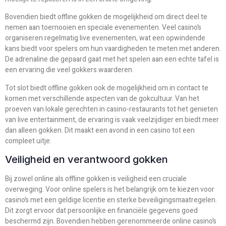
Bovendien biedt offline gokken de mogelijkheid om direct deel te
nemen aan toernooien en speciale evenementen. Veel casino’s
organiseren regelmatig live evenementen, wat een opwindende
kans biedt voor spelers om hun vaardigheden te meten met anderen.
De adrenaline die gepaard gaat met het spelen aan een echte tafel is
een ervaring die veel gokkers waarderen.
Tot slot biedt offline gokken ook de mogelijkheid om in contact te
komen met verschillende aspecten van de gokcultuur. Van het
proeven van lokale gerechten in casino-restaurants tot het genieten
van live entertainment, de ervaring is vaak veelzijdiger en biedt meer
dan alleen gokken. Dit maakt een avond in een casino tot een
compleet uitje.
Veiligheid en verantwoord gokken
Bij zowel online als offline gokken is veiligheid een cruciale
overweging. Voor online spelers is het belangrijk om te kiezen voor
casino’s met een geldige licentie en sterke beveiligingsmaatregelen.
Dit zorgt ervoor dat persoonlijke en financiële gegevens goed
beschermd zijn. Bovendien hebben gerenommeerde online casino’s