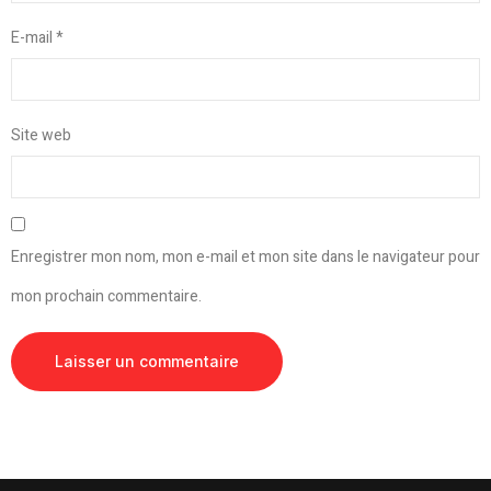
E-mail
*
Site web
Enregistrer mon nom, mon e-mail et mon site dans le navigateur pour
mon prochain commentaire.