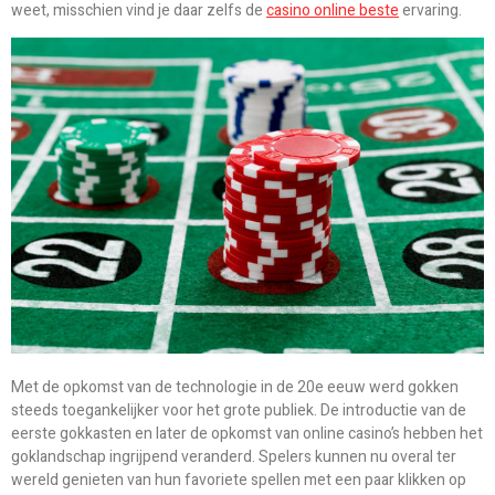
weet, misschien vind je daar zelfs de
casino online beste
ervaring.
Met de opkomst van de technologie in de 20e eeuw werd gokken
steeds toegankelijker voor het grote publiek. De introductie van de
eerste gokkasten en later de opkomst van online casino’s hebben het
goklandschap ingrijpend veranderd. Spelers kunnen nu overal ter
wereld genieten van hun favoriete spellen met een paar klikken op