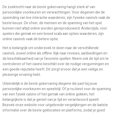
De zoektocht naar de beste gokervaring hangt sterk af van
persoonlijke voorkeuren en verwachtingen. Voor degenen die de
opwinding van live interactie waarderen, zijn fysieke casino’s vaak de
beste keuze. De sfeer, de mensen en de spanning van het spel
kunnen niet altijd online worden gereproduceerd. Anderzijds, voor
spelers die gemak en een breed scala aan opties waarderen, zijn
online casino’s vaak de betere optie.
Het is belangrijk om onderzoek te doen naar de verschillende
casino’s, zowel online als offline. Kijk naar reviews, aanbiedingen en
de beschikbaarheid van je favoriete spellen. Neem ook de tijd om te
controleren of het casino beschikt over de nodige vergunningen en
een goede reputatie heeft. Dit zorgt ervoor dat je een veilige en
plezierige ervaring hebt.
Uiteindelijk is de beste gokervaring diegene die past bij jouw
persoonlijke voorkeuren en speelstijl. Of je nu kiest voor de spanning
van een fysiek casino of het gemak van online gokken, het
belangrijkste is dat je geniet van je tijd en verantwoord speelt.
Bezoek onze website voor uitgebreide vergelijkingen en de laatste
informatie over de beste goklocaties en platforms, zodat je goed