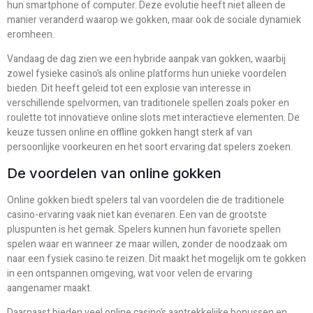
hun smartphone of computer. Deze evolutie heeft niet alleen de
manier veranderd waarop we gokken, maar ook de sociale dynamiek
eromheen.
Vandaag de dag zien we een hybride aanpak van gokken, waarbij
zowel fysieke casino’s als online platforms hun unieke voordelen
bieden. Dit heeft geleid tot een explosie van interesse in
verschillende spelvormen, van traditionele spellen zoals poker en
roulette tot innovatieve online slots met interactieve elementen. De
keuze tussen online en offline gokken hangt sterk af van
persoonlijke voorkeuren en het soort ervaring dat spelers zoeken.
De voordelen van online gokken
Online gokken biedt spelers tal van voordelen die de traditionele
casino-ervaring vaak niet kan evenaren. Een van de grootste
pluspunten is het gemak. Spelers kunnen hun favoriete spellen
spelen waar en wanneer ze maar willen, zonder de noodzaak om
naar een fysiek casino te reizen. Dit maakt het mogelijk om te gokken
in een ontspannen omgeving, wat voor velen de ervaring
aangenamer maakt.
Daarnaast bieden veel online casino’s aantrekkelijke bonussen en