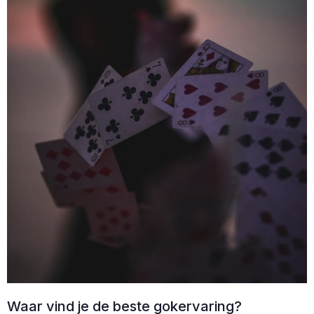
Waar vind je de beste gokervaring?