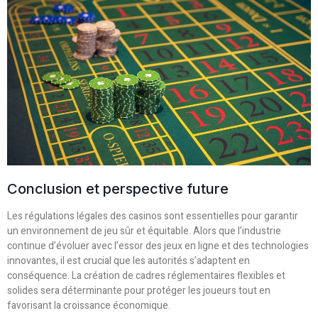
Conclusion et perspective future
Les régulations légales des casinos sont essentielles pour garantir
un environnement de jeu sûr et équitable. Alors que l’industrie
continue d’évoluer avec l’essor des jeux en ligne et des technologies
innovantes, il est crucial que les autorités s’adaptent en
conséquence. La création de cadres réglementaires flexibles et
solides sera déterminante pour protéger les joueurs tout en
favorisant la croissance économique.