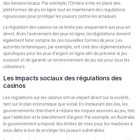
des besoins locaux. Par exemple, l’Ontario a mis en place des
plateformes de jeu en ligne tout en maintenant des régulations
rigoureuses pour protéger les joueurs contre les arnaques.
La régulation des casinos ne se limite pas uniquement aux jeux en
direct. Avec l’avènement des jeux en ligne, les législations doivent
également tenir compte de ces nouvelles formes de jeux. Les
autorités britanniques, par exemple, ont créé des réglementations
spécifiques pour les jeux d’argent en ligne afin de prévenir le jeu
excessif et de garantir un environnement de jeu sûr pour tous les
utilisateurs.
Les impacts sociaux des régulations des
casinos
Les régulations sur les casinos ont un impact direct sur la société,
tant sur le plan économique que social. En instaurant des lois, les
gouvernements cherchent à réduire les risques associés au jeu, tels
que l’addiction et le blanchiment d’argent. Par exemple, en Australie,
le gouvernement a imposé des limites de mise pour les machines à
sous dans le but de protéger les joueurs vulnérables.