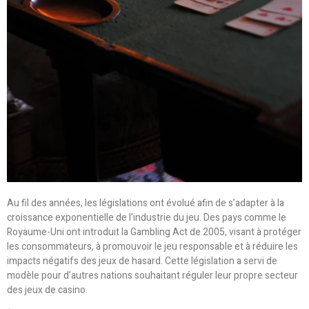
Au fil des années, les législations ont évolué afin de s’adapter à la
croissance exponentielle de l’industrie du jeu. Des pays comme le
Royaume-Uni ont introduit la Gambling Act de 2005, visant à protéger
les consommateurs, à promouvoir le jeu responsable et à réduire les
impacts négatifs des jeux de hasard. Cette législation a servi de
modèle pour d’autres nations souhaitant réguler leur propre secteur
des jeux de casino.