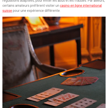
régulations adaptées, pour éviter les abus et les fraudes. Par ailleurs,
certains amateurs préfèrent visiter un
casino en ligne international
suisse
pour une expérience différente.