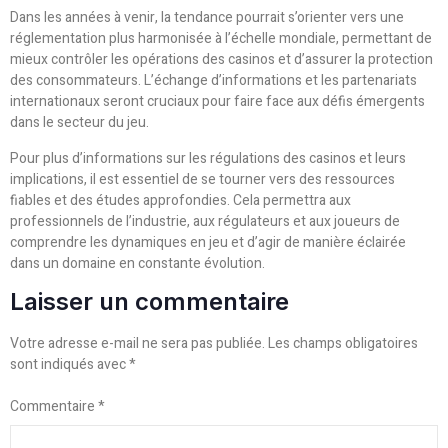
Dans les années à venir, la tendance pourrait s’orienter vers une
réglementation plus harmonisée à l’échelle mondiale, permettant de
mieux contrôler les opérations des casinos et d’assurer la protection
des consommateurs. L’échange d’informations et les partenariats
internationaux seront cruciaux pour faire face aux défis émergents
dans le secteur du jeu.
Pour plus d’informations sur les régulations des casinos et leurs
implications, il est essentiel de se tourner vers des ressources
fiables et des études approfondies. Cela permettra aux
professionnels de l’industrie, aux régulateurs et aux joueurs de
comprendre les dynamiques en jeu et d’agir de manière éclairée
dans un domaine en constante évolution.
Laisser un commentaire
Votre adresse e-mail ne sera pas publiée.
Les champs obligatoires
sont indiqués avec
*
Commentaire
*