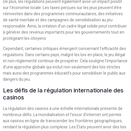
De plus, les régulations peuvent également avoir un impact positif
sur l’économie locale. Les taxes perçues sur les jeux peuvent être
réinvesties dans des programmes communautaires, des initiatives
de santé mentale et des campagnes de sensibilisation au jeu
responsable. Ainsi, la création d’un cadre légal solide peut contribuer
à générer des revenus importants pour les gouvernements tout en
protégeant les citoyens.
Cependant, certaines critiques émergent concernant l’efficacité des
régulations. Dans certains pays, malgré les lois en place, le jeu illégal
et non réglementé continue de prospérer. Cela souligne l’importance
d’une approche globale qui inclut non seulement des lois strictes
mais aussi des programmes éducatifs pour sensibiliser le public aux
dangers du jeu.
Les défis de la régulation internationale des
casinos
La régulation des casinos à une échelle internationale présente de
nombreux défis. La mondialisation et l’essor d’internet ont permis
aux casinos en ligne de transcender les frontières géographiques,
rendant la régulation plus complexe. Les États peuvent avoir des lois