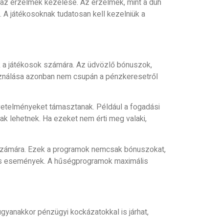
s az érzelmek kezelése. Az érzelmek, mint a düh
. A játékosoknak tudatosan kell kezelniük a
ak a játékosok számára. Az üdvözlő bónuszok,
sználása azonban nem csupán a pénzkeresetről
övetelményeket támasztanak. Például a fogadási
 lehetnek. Ha ezeket nem érti meg valaki,
k számára. Ezek a programok nemcsak bónuszokat,
eges események. A hűségprogramok maximális
gyanakkor pénzügyi kockázatokkal is járhat,