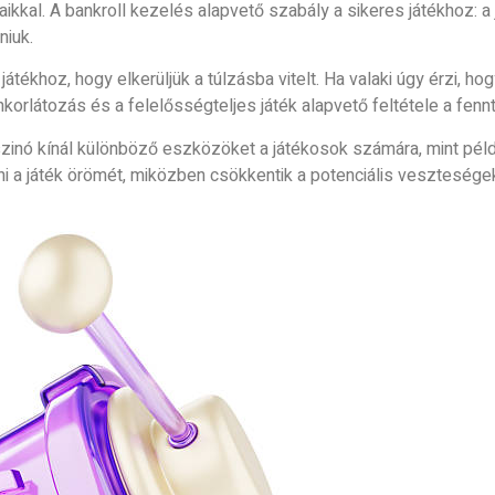
aikkal. A bankroll kezelés alapvető szabály a sikeres játékhoz: 
niuk.
tékhoz, hogy elkerüljük a túlzásba vitelt. Ha valaki úgy érzi, hog
nkorlátozás és a felelősségteljes játék alapvető feltétele a fen
nó kínál különböző eszközöket a játékosok számára, mint példáu
i a játék örömét, miközben csökkentik a potenciális veszteségek