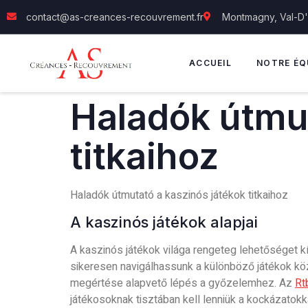
contact@as-creances-recouvrement.fr
Montmagny, Val-D
ACCUEIL
NOTRE ÉQ
Haladók útmut
titkaihoz
Haladók útmutató a kaszinós játékok titkaihoz
A kaszinós játékok alapjai
A kaszinós játékok világa rengeteg lehetőséget k
sikeresen navigálhassunk a különböző játékok köz
megértése alapvető lépés a győzelemhez. Az
Rt
játékosoknak tisztában kell lenniük a kockázatokk