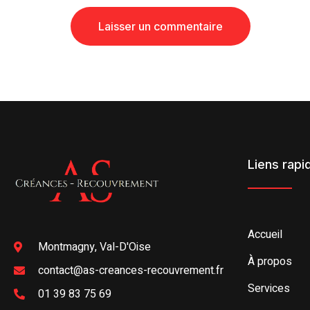
Liens rapi
Accueil
Montmagny, Val-D'Oise
À propos
contact@as-creances-recouvrement.fr
Services
01 39 83 75 69