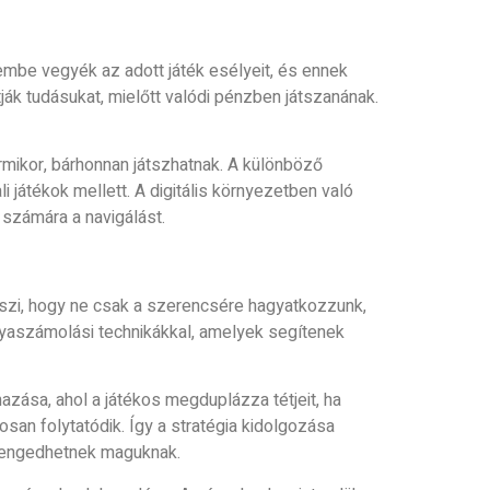
elembe vegyék az adott játék esélyeit, és ennek
ák tudásukat, mielőtt valódi pénzben játszanának.
rmikor, bárhonnan játszhatnak. A különböző
i játékok mellett. A digitális környezetben való
 számára a navigálást.
teszi, hogy ne csak a szerencsére hagyatkozzunk,
tyaszámolási technikákkal, amelyek segítenek
mazása, ahol a játékos megduplázza tétjeit, ha
san folytatódik. Így a stratégia kidolgozása
megengedhetnek maguknak.