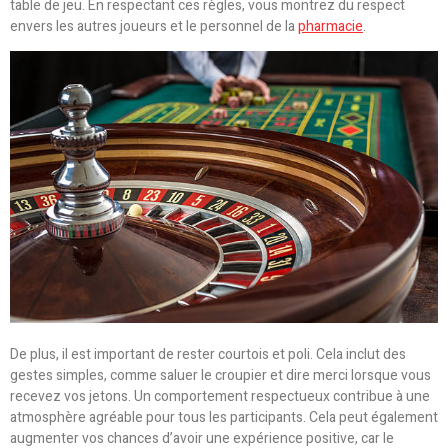
table de jeu. En respectant ces règles, vous montrez du respect
envers les autres joueurs et le personnel de la
pharmacie
.
De plus, il est important de rester courtois et poli. Cela inclut des
gestes simples, comme saluer le croupier et dire merci lorsque vous
recevez vos jetons. Un comportement respectueux contribue à une
atmosphère agréable pour tous les participants. Cela peut également
augmenter vos chances d’avoir une expérience positive, car le