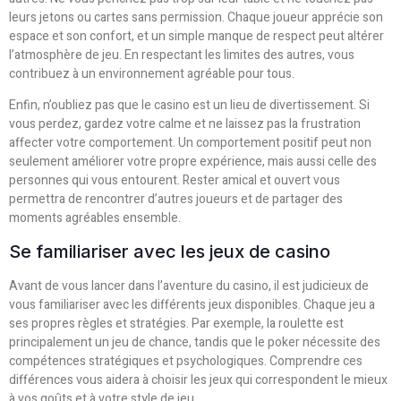
leurs jetons ou cartes sans permission. Chaque joueur apprécie son
espace et son confort, et un simple manque de respect peut altérer
l’atmosphère de jeu. En respectant les limites des autres, vous
contribuez à un environnement agréable pour tous.
Enfin, n’oubliez pas que le casino est un lieu de divertissement. Si
vous perdez, gardez votre calme et ne laissez pas la frustration
affecter votre comportement. Un comportement positif peut non
seulement améliorer votre propre expérience, mais aussi celle des
personnes qui vous entourent. Rester amical et ouvert vous
permettra de rencontrer d’autres joueurs et de partager des
moments agréables ensemble.
Se familiariser avec les jeux de casino
Avant de vous lancer dans l’aventure du casino, il est judicieux de
vous familiariser avec les différents jeux disponibles. Chaque jeu a
ses propres règles et stratégies. Par exemple, la roulette est
principalement un jeu de chance, tandis que le poker nécessite des
compétences stratégiques et psychologiques. Comprendre ces
différences vous aidera à choisir les jeux qui correspondent le mieux
à vos goûts et à votre style de jeu.