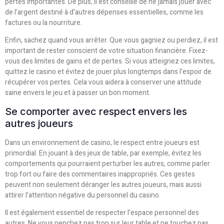
pertes importantes. De plus, il est conseillé de ne jamais jouer avec
de l’argent destiné à d’autres dépenses essentielles, comme les
factures ou la nourriture.
Enfin, sachez quand vous arrêter. Que vous gagniez ou perdiez, il est
important de rester conscient de votre situation financière. Fixez-
vous des limites de gains et de pertes. Si vous atteignez ces limites,
quittez le casino et évitez de jouer plus longtemps dans l’espoir de
récupérer vos pertes. Cela vous aidera à conserver une attitude
saine envers le jeu et à passer un bon moment.
Se comporter avec respect envers les
autres joueurs
Dans un environnement de casino, le respect entre joueurs est
primordial. En jouant à des jeux de table, par exemple, évitez les
comportements qui pourraient perturber les autres, comme parler
trop fort ou faire des commentaires inappropriés. Ces gestes
peuvent non seulement déranger les autres joueurs, mais aussi
attirer l’attention négative du personnel du casino.
Il est également essentiel de respecter l’espace personnel des
autres. Ne vous penchez pas trop sur leur table et ne touchez pas