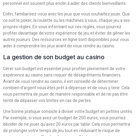
personnel est souvent plus enclin à aider des clients bienveillants.
Enfin, familiarisez-vous avec les jeux que vous souhaitez jouer. Que
ce soit le poker, la roulette ou les machines à sous, chaque jeu a ses
propres règles. En vous informant sur ces règles, vous pourrez
profiter davantage de votre expérience de jeu et éviter de gêner les
autres joueurs. Des ressources en ligne sont disponibles pour vous
aider à comprendre les jeux avant de vous rendre au casino.
La gestion de son budget au casino
Gérer son budget est essentiel pour profiter pleinement de votre
expérience au casino sans risquer de désagréments financiers.
Avant de vous rendre au casino, il est conseillé de déterminer
combien d’argent vous êtes prêt à dépenser et de vous y tenir. Cela
vous permettra de jouer de manière responsable et de ne pas être
tenté de dépasser vos limites en cas de pertes.
Une bonne pratique consiste à diviser votre budget en petites unités.
Par exemple, si vous avez un budget de 200 euros, vous pourriez
décider de ne jouer qu’avec 20 euros par table. Cela vous permettra
de prolonger votre temps de jeu tout en réduisant le risque de