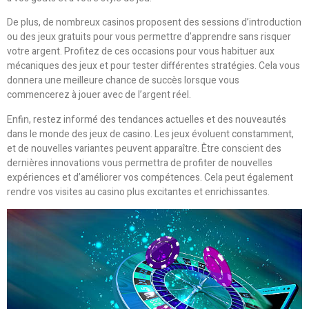
De plus, de nombreux casinos proposent des sessions d’introduction
ou des jeux gratuits pour vous permettre d’apprendre sans risquer
votre argent. Profitez de ces occasions pour vous habituer aux
mécaniques des jeux et pour tester différentes stratégies. Cela vous
donnera une meilleure chance de succès lorsque vous
commencerez à jouer avec de l’argent réel.
Enfin, restez informé des tendances actuelles et des nouveautés
dans le monde des jeux de casino. Les jeux évoluent constamment,
et de nouvelles variantes peuvent apparaître. Être conscient des
dernières innovations vous permettra de profiter de nouvelles
expériences et d’améliorer vos compétences. Cela peut également
rendre vos visites au casino plus excitantes et enrichissantes.