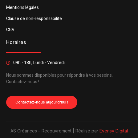
Mentions légales
Clause de non-responsabilité
CGV
Horaires
09h - 18h, Lundi - Vendredi
Nous sommes disponibles pour répondre à vos besoins.
Contactez-nous !
Contactez-nous aujourd'hui !
AS Créances – Recouvrement | Réalisé par
Evensy Digital