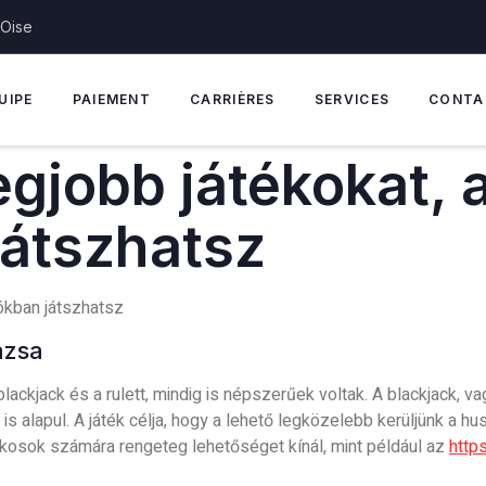
'Oise
UIPE
PAIEMENT
CARRIÈRES
SERVICES
CONTA
legjobb játékokat,
játszhatsz
ókban játszhatsz
ázsa
blackjack és a rulett, mindig is népszerűek voltak. A blackjack, v
 alapul. A játék célja, hogy a lehető legközelebb kerüljünk a hu
tékosok számára rengeteg lehetőséget kínál, mint például az
http