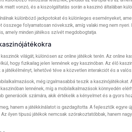
k miatt vonzó, és a kiszolgáltatás során a kaszinó általában kül
 kínálnak különböző jackpotokat és különleges eseményeket, ame
pot összege folyamatosan növekszik, amíg valaki meg nem nyer
s, amely minden játékos szívét megdobogtatja.
kaszinójátékokra
 kaszinók világát, különösen az online játékok terén. Az online k
kül, hogy fizikailag jelen lennének egy kaszinóban. Az élő kasz
k a játékélményt, lehetővé téve a közvetlen interakciót és a valós
mobilalkalmazások, még izgalmasabbá teszik a kaszinójátékokat. A
 kaszinóban lennének, míg a mobilalkalmazások könnyedén elérhe
bb generációk számára, akik értékelik a kényelmet és a gyors ho
meg, hanem a játékkínálatot is gazdagította. A fejlesztők egyre ú
 Az ilyen típusú játékok nemcsak szórakoztatóbbak, hanem nagyo