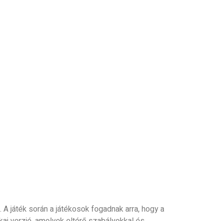
A játék során a játékosok fogadnak arra, hogy a
ikai verzió, amelyek eltérő szabályokkal és