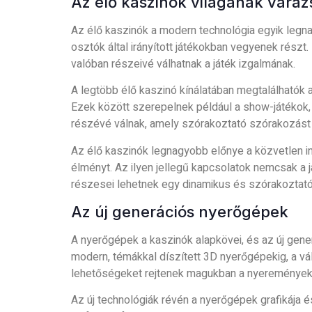
Az élő kaszinók világának varáz
Az élő kaszinók a modern technológia egyik legna
osztók által irányított játékokban vegyenek rész
valóban részeivé válhatnak a játék izgalmának.
A legtöbb élő kaszinó kínálatában megtalálhatók a 
Ezek között szerepelnek például a show-játékok, 
részévé válnak, amely szórakoztató szórakozást 
Az élő kaszinók legnagyobb előnye a közvetlen i
élményt. Az ilyen jellegű kapcsolatok nemcsak a j
részesei lehetnek egy dinamikus és szórakoztat
Az új generációs nyerőgépek
A nyerőgépek a kaszinók alapkövei, és az új gen
modern, témákkal díszített 3D nyerőgépekig, a vá
lehetőségeket rejtenek magukban a nyereménye
Az új technológiák révén a nyerőgépek grafikája 