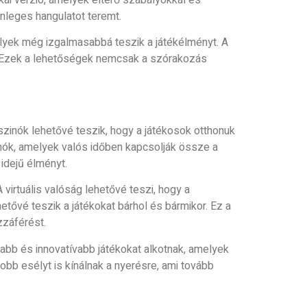
önleges hangulatot teremt.
lyek még izgalmasabbá teszik a játékélményt. A
i. Ezek a lehetőségek nemcsak a szórakozás
aszinók lehetővé teszik, hogy a játékosok otthonuk
inók, amelyek valós időben kapcsolják össze a
 idejű élményt.
 virtuális valóság lehetővé teszi, hogy a
tővé teszik a játékokat bárhol és bármikor. Ez a
zzáférést.
jabb és innovatívabb játékokat alkotnak, amelyek
bb esélyt is kínálnak a nyerésre, ami tovább