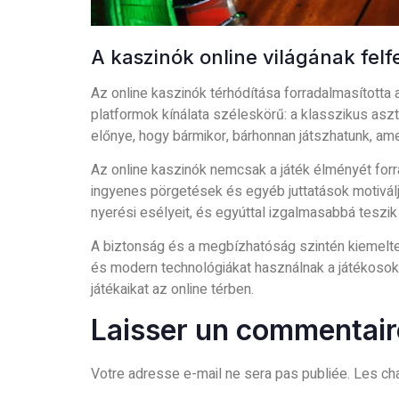
A kaszinók online világának fel
Az online kaszinók térhódítása forradalmasította 
platformok kínálata széleskörű: a klasszikus aszt
előnye, hogy bármikor, bárhonnan játszhatunk, am
Az online kaszinók nemcsak a játék élményét for
ingyenes pörgetések és egyéb juttatások motiváljá
nyerési esélyeit, és egyúttal izgalmasabbá teszik
A biztonság és a megbízhatóság szintén kiemelt
és modern technológiákat használnak a játékosok
játékaikat az online térben.
Laisser un commentair
Votre adresse e-mail ne sera pas publiée.
Les ch