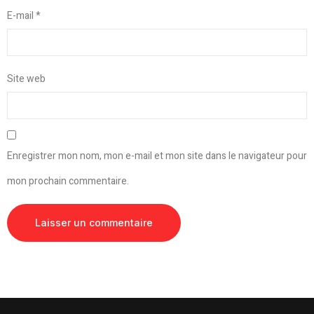
E-mail
*
Site web
Enregistrer mon nom, mon e-mail et mon site dans le navigateur pour
mon prochain commentaire.