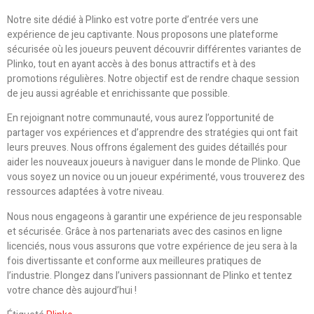
Notre site dédié à Plinko est votre porte d’entrée vers une
expérience de jeu captivante. Nous proposons une plateforme
sécurisée où les joueurs peuvent découvrir différentes variantes de
Plinko, tout en ayant accès à des bonus attractifs et à des
promotions régulières. Notre objectif est de rendre chaque session
de jeu aussi agréable et enrichissante que possible.
En rejoignant notre communauté, vous aurez l’opportunité de
partager vos expériences et d’apprendre des stratégies qui ont fait
leurs preuves. Nous offrons également des guides détaillés pour
aider les nouveaux joueurs à naviguer dans le monde de Plinko. Que
vous soyez un novice ou un joueur expérimenté, vous trouverez des
ressources adaptées à votre niveau.
Nous nous engageons à garantir une expérience de jeu responsable
et sécurisée. Grâce à nos partenariats avec des casinos en ligne
licenciés, nous vous assurons que votre expérience de jeu sera à la
fois divertissante et conforme aux meilleures pratiques de
l’industrie. Plongez dans l’univers passionnant de Plinko et tentez
votre chance dès aujourd’hui !