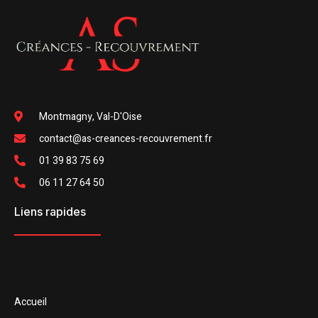
Montmagny, Val-D'Oise
contact@as-creances-recouvrement.fr
01 39 83 75 69
06 11 27 64 50
Liens rapides
Accueil