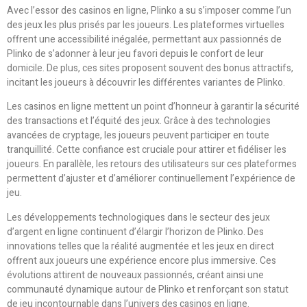
Avec l’essor des casinos en ligne, Plinko a su s’imposer comme l’un
des jeux les plus prisés par les joueurs. Les plateformes virtuelles
offrent une accessibilité inégalée, permettant aux passionnés de
Plinko de s’adonner à leur jeu favori depuis le confort de leur
domicile. De plus, ces sites proposent souvent des bonus attractifs,
incitant les joueurs à découvrir les différentes variantes de Plinko.
Les casinos en ligne mettent un point d’honneur à garantir la sécurité
des transactions et l’équité des jeux. Grâce à des technologies
avancées de cryptage, les joueurs peuvent participer en toute
tranquillité. Cette confiance est cruciale pour attirer et fidéliser les
joueurs. En parallèle, les retours des utilisateurs sur ces plateformes
permettent d’ajuster et d’améliorer continuellement l’expérience de
jeu.
Les développements technologiques dans le secteur des jeux
d’argent en ligne continuent d’élargir l’horizon de Plinko. Des
innovations telles que la réalité augmentée et les jeux en direct
offrent aux joueurs une expérience encore plus immersive. Ces
évolutions attirent de nouveaux passionnés, créant ainsi une
communauté dynamique autour de Plinko et renforçant son statut
de jeu incontournable dans l’univers des casinos en ligne.