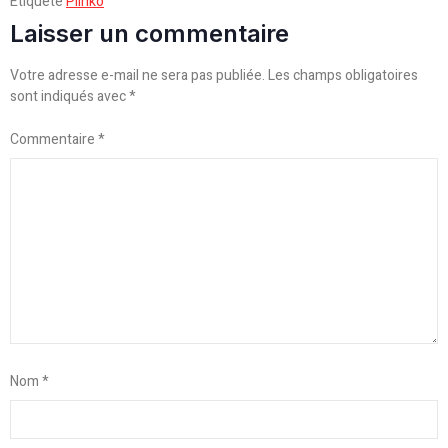
Étiqueté
Plinko
Laisser un commentaire
Votre adresse e-mail ne sera pas publiée.
Les champs obligatoires
sont indiqués avec
*
Commentaire
*
Nom
*